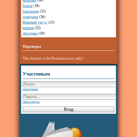
бекон
(38)
баклажан
(32)
говядина
(26)
Винный уксус
(23)
вишня
(22)
гвоздика
(20)
Партнеры
This feature is for Premium users only!
Участникам
регистрация
забыл пароль