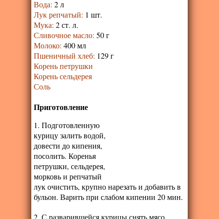
Вода
:
2 л
Лук репчатый
:
1 шт.
Мука
:
2 ст. л.
Сливочное масло
:
50 г
Молоко
:
400 мл
Пшеничный хлеб
:
129 г
Корень петрушки
Корень сельдерея
Соль
Приготовление
1. Подготовленную
курицу залить водой,
довести до кипения,
посолить. Коренья
петрушки, сельдерея,
морковь и репчатый
лук очистить, крупно нарезать и добавить в
бульон. Варить при слабом кипении 20 мин.
2. С разварившейся курицы снять мясо,