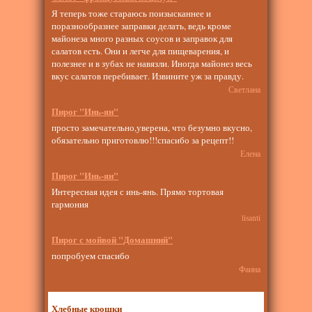
Я теперь тоже стараюсь поизысканнее и
поразнообразнее заправки делать, ведь кроме
майонеза много разных соусов и заправок для
салатов есть. Они и легче для пищеварения, и
полезнее и в зубах не навязли. Иногда майонез весь
вкус салатов перебивает. Извините уж за правду.
Светлана
Пирог "Инь-ян"
просто замечательно,уверена, что безумно вкусно,
обязательно приготовлю!!!спасибо за рецепт!!
Елена
Пирог "Инь-ян"
Интересная идея с инь-янь. Прямо тортовая
гармония
lisanti
Пирог с мойвой "Домашний"
попробуем спасибо
Фаина
Хлебные крошки