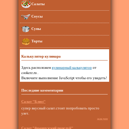
Салаты
Соусы
Супы
Торты
Калькулятор кулинара
Здесь расположен
кулинарный калькулятор
от
cookerz.ru .
Включите выполнение JavaScript чтобы его увидеть!
Последние комментарии
Салат "Блюз"
супер вкусный салат.стоит попробовать просто
улет.
жаклин
Салат "французский поцелуй"