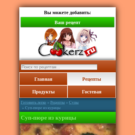
Вы можете добавить:
Ваш рецепт
Главная
Рецепты
Продукты
Гостевая
Готовить легко
»
Рецепты
»
Супы
» Суп-пюре из курицы
Суп-пюре из курицы