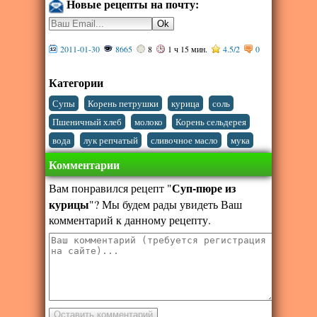
Новые рецепты на почту:
2011-01-30
8665
8
1 ч 15 мин.
4.5
/
2
0
Категории
,
,
,
,
Супы
Корень петрушки
курица
соль
,
,
,
Пшеничный хлеб
молоко
Корень сельдерея
,
,
,
вода
лук репчатый
сливочное масло
мука
Комментарии
Суп-пюре из
Вам понравился рецепт "
курицы
"? Мы будем рады увидеть Ваш
комментарий к данному рецепту.