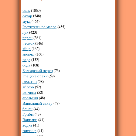
соль
(1069)
сахар
(548)
мука
(464)
Растительное масло
(455)
лук
(423)
перец
(361)
чеснок
(346)
яйцо
(162)
молоко
(160)
вода
(132)
сода
(108)
Болгарский перец
(73)
Грецкие орехи
(59)
желатин
(58)
яблоко
(52)
ветчина
(52)
апельсин
(48)
Ванильный сахар
(47)
банан
(44)
Грибы
(43)
Ванилин
(41)
водка
(41)
горчица
(41)
Базилик
(38)