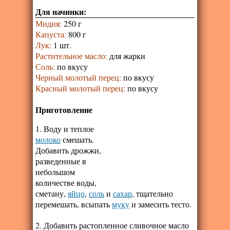
Для начинки:
Мидия
:
250 г
Капуста
:
800 г
Лук
:
1 шт.
Растительное масло
:
для жарки
Соль
:
по вкусу
Черный молотый перец
:
по вкусу
Красный молотый перец
:
по вкусу
Приготовление
1. Воду и теплое
молоко
смешать.
Добавить дрожжи,
разведенные в
небольшом
количестве воды,
сметану,
яйцо
,
соль
и
сахар
, тщательно
перемешать, всыпать
муку
и замесить тесто.
2. Добавить растопленное сливочное масло