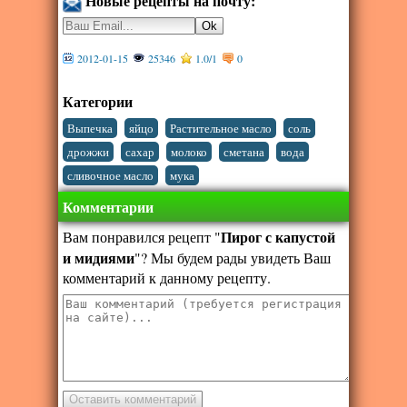
Новые рецепты на почту:
2012-01-15
25346
1.0
/
1
0
Категории
,
,
,
,
Выпечка
яйцо
Растительное масло
соль
,
,
,
,
,
дрожжи
сахар
молоко
сметана
вода
,
сливочное масло
мука
Комментарии
Пирог с капустой
Вам понравился рецепт "
и мидиями
"? Мы будем рады увидеть Ваш
комментарий к данному рецепту.