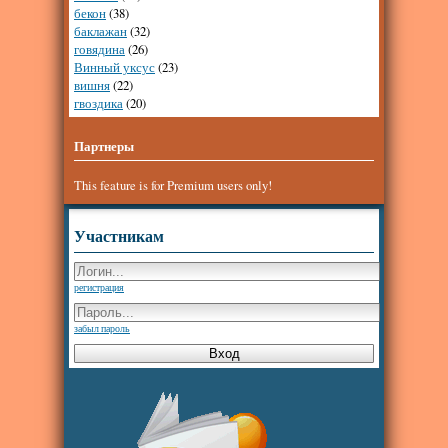
бекон
(38)
баклажан
(32)
говядина
(26)
Винный уксус
(23)
вишня
(22)
гвоздика
(20)
Партнеры
This feature is for Premium users only!
Участникам
регистрация
забыл пароль