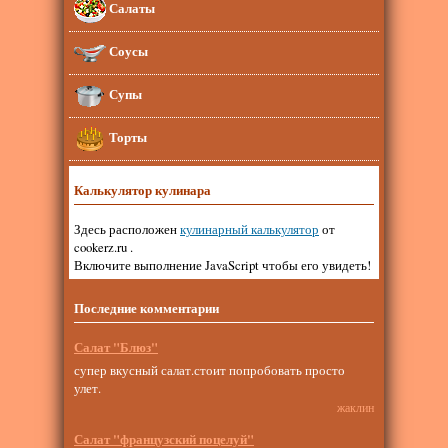
Салаты
Соусы
Супы
Торты
Калькулятор кулинара
Здесь расположен
кулинарный калькулятор
от
cookerz.ru .
Включите выполнение JavaScript чтобы его увидеть!
Последние комментарии
Салат "Блюз"
супер вкусный салат.стоит попробовать просто
улет.
жаклин
Салат "французский поцелуй"