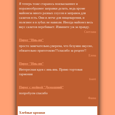
Я теперь тоже стараюсь поизысканнее и
поразнообразнее заправки делать, ведь кроме
майонеза много разных соусов и заправок для
салатов есть. Они и легче для пищеварения, и
полезнее и в зубах не навязли. Иногда майонез весь
вкус салатов перебивает. Извините уж за правду.
Светлана
Пирог "Инь-ян"
просто замечательно,уверена, что безумно вкусно,
обязательно приготовлю!!!спасибо за рецепт!!
Елена
Пирог "Инь-ян"
Интересная идея с инь-янь. Прямо тортовая
гармония
lisanti
Пирог с мойвой "Домашний"
попробуем спасибо
Фаина
Хлебные крошки