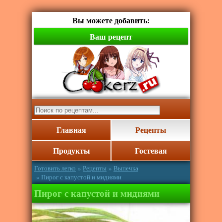
Вы можете добавить:
Ваш рецепт
Главная
Рецепты
Продукты
Гостевая
Готовить легко
»
Рецепты
»
Выпечка
» Пирог с капустой и мидиями
Пирог с капустой и мидиями