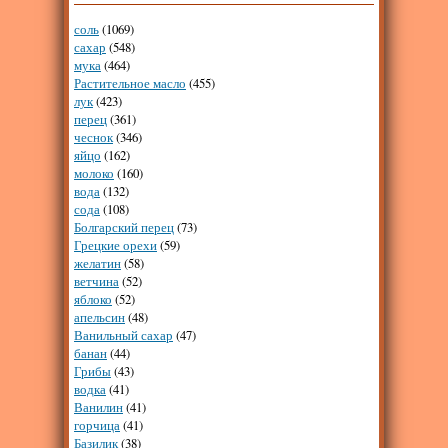
соль
(1069)
сахар
(548)
мука
(464)
Растительное масло
(455)
лук
(423)
перец
(361)
чеснок
(346)
яйцо
(162)
молоко
(160)
вода
(132)
сода
(108)
Болгарский перец
(73)
Грецкие орехи
(59)
желатин
(58)
ветчина
(52)
яблоко
(52)
апельсин
(48)
Ванильный сахар
(47)
банан
(44)
Грибы
(43)
водка
(41)
Ванилин
(41)
горчица
(41)
Базилик
(38)