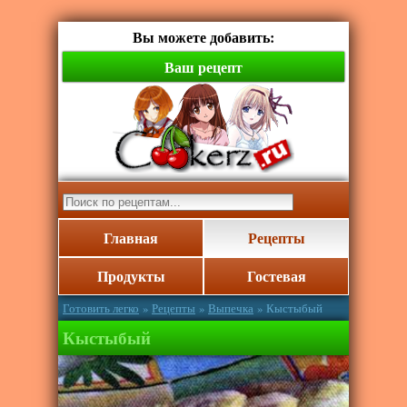
Вы можете добавить:
Ваш рецепт
Главная
Рецепты
Продукты
Гостевая
Готовить легко
»
Рецепты
»
Выпечка
» Кыстыбый
Кыстыбый