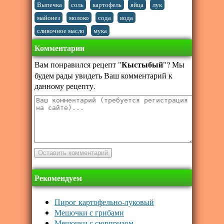
,
,
,
,
,
Выпечка
соль
картофель
яйца
лук
,
,
,
,
майонез
молоко
сода
вода
,
сливочное масло
мука
Комментарии
Кыстыбый
Вам понравился рецепт "
"? Мы
будем рады увидеть Ваш комментарий к
данному рецепту.
Рекомендуем
Пирог картофельно-луковый
Мешочки с грибами
Мешочки с сюрпризом