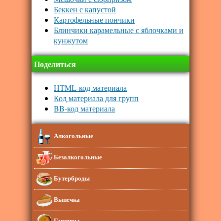
Беккен с капустой
Картофельные пончики
Блинчики карамельные с яблочками и
кунжутом
Поделиться
HTML-код материала
Код материала для групп
BB-код материала
Алкогольные
Безалкогольные
Бутерброды
Выпечка
Гарниры