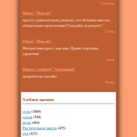
Светлана
Пирог "Инь-ян"
просто замечательно,уверена, что безумно вкусно,
обязательно приготовлю!!!спасибо за рецепт!!
Елена
Пирог "Инь-ян"
Интересная идея с инь-янь. Прямо тортовая
гармония
lisanti
Пирог с мойвой "Домашний"
попробуем спасибо
Фаина
Хлебные крошки
соль
(1069)
сахар
(548)
мука
(464)
Растительное масло
(455)
лук
(423)