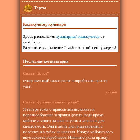
Торты
Калькулятор кулинара
Здесь расположен
кулинарный калькулятор
от
cookerz.ru .
Включите выполнение JavaScript чтобы его увидеть!
Последние комментарии
Салат "Блюз"
супер вкусный салат.стоит попробовать просто
улет.
жаклин
Салат "французский поцелуй"
Я теперь тоже стараюсь поизысканнее и
поразнообразнее заправки делать, ведь кроме
майонеза много разных соусов и заправок для
салатов есть. Они и легче для пищеварения, и
полезнее и в зубах не навязли. Иногда майонез весь
вкус салатов перебивает. Извините уж за правду.