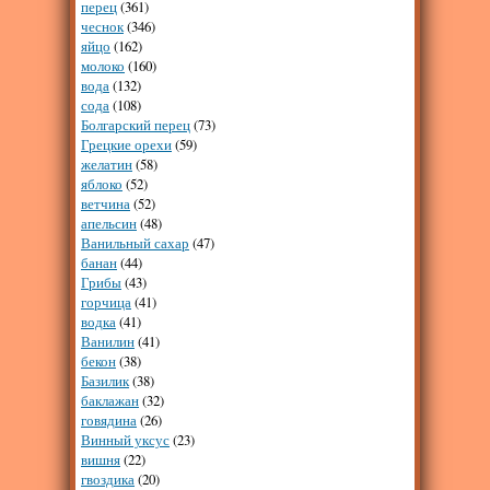
перец
(361)
чеснок
(346)
яйцо
(162)
молоко
(160)
вода
(132)
сода
(108)
Болгарский перец
(73)
Грецкие орехи
(59)
желатин
(58)
яблоко
(52)
ветчина
(52)
апельсин
(48)
Ванильный сахар
(47)
банан
(44)
Грибы
(43)
горчица
(41)
водка
(41)
Ванилин
(41)
бекон
(38)
Базилик
(38)
баклажан
(32)
говядина
(26)
Винный уксус
(23)
вишня
(22)
гвоздика
(20)