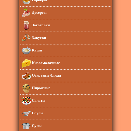
Десерты
Заготовки
Закуски
Каши
Кисломолочные
Основные блюда
Пирожные
Салаты
Соусы
Супы