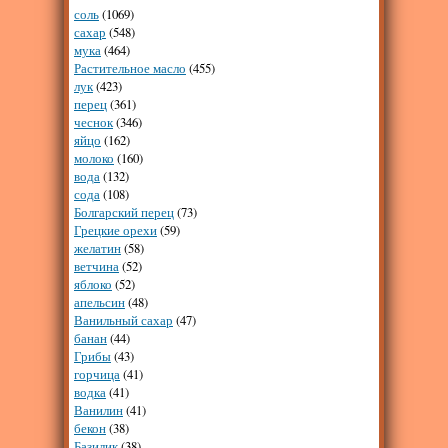
соль
(1069)
сахар
(548)
мука
(464)
Растительное масло
(455)
лук
(423)
перец
(361)
чеснок
(346)
яйцо
(162)
молоко
(160)
вода
(132)
сода
(108)
Болгарский перец
(73)
Грецкие орехи
(59)
желатин
(58)
ветчина
(52)
яблоко
(52)
апельсин
(48)
Ванильный сахар
(47)
банан
(44)
Грибы
(43)
горчица
(41)
водка
(41)
Ванилин
(41)
бекон
(38)
Базилик
(38)