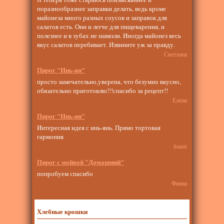
поразнообразнее заправки делать, ведь кроме
майонеза много разных соусов и заправок для
салатов есть. Они и легче для пищеварения, и
полезнее и в зубах не навязли. Иногда майонез весь
вкус салатов перебивает. Извините уж за правду.
Светлана
Пирог "Инь-ян"
просто замечательно,уверена, что безумно вкусно,
обязательно приготовлю!!!спасибо за рецепт!!
Елена
Пирог "Инь-ян"
Интересная идея с инь-янь. Прямо тортовая
гармония
lisanti
Пирог с мойвой "Домашний"
попробуем спасибо
Фаина
Хлебные крошки