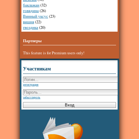
баклажан
(32)
говядина
(26)
Винный уксус
(23)
вишня
(22)
гвоздика
(20)
Партнеры
This feature is for Premium users only!
Участникам
регистрация
забыл пароль