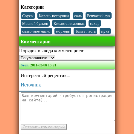
Категории
,
,
,
,
Соусы
Корень петрушки
соль
Репчатый лук
,
,
,
Мясной бульон
Кислота лимонная
сахар
,
,
,
сливочное масло
морковь
Томат-паста
мука
Комментарии
Порядок вывода комментариев:
Szen
,
2011-02-08 13:21
Интересный рецептик...
Источник