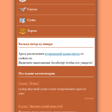
Соусы
Супы
Торты
Калькулятор кулинара
Здесь расположен
кулинарный калькулятор
от
cookerz.ru .
Включите выполнение JavaScript чтобы его увидеть!
Последние комментарии
Салат "Блюз"
супер вкусный салат.стоит попробовать просто
улет.
жаклин
Салат "французский поцелуй"
Я теперь тоже стараюсь поизысканнее и