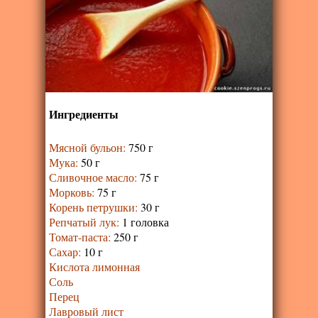
Ингредиенты
Мясной бульон
:
750 г
Мука
:
50 г
Сливочное масло
:
75 г
Морковь
:
75 г
Корень петрушки
:
30 г
Репчатый лук
:
1 головка
Томат-паста
:
250 г
Сахар
:
10 г
Кислота лимонная
Соль
Перец
Лавровый лист