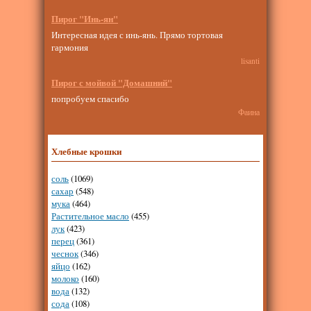
Пирог "Инь-ян"
Интересная идея с инь-янь. Прямо тортовая
гармония
lisanti
Пирог с мойвой "Домашний"
попробуем спасибо
Фаина
Хлебные крошки
соль
(1069)
сахар
(548)
мука
(464)
Растительное масло
(455)
лук
(423)
перец
(361)
чеснок
(346)
яйцо
(162)
молоко
(160)
вода
(132)
сода
(108)