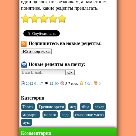
один щелчок по звездочкам, а нам станет
понятнее, какие рецепты предлагать.
Подпишитесь на новые рецепты:
Новые рецепты на почту:
2012-01-17
12100
5-7 мин.
5.0
/
1
0
Категории
,
,
,
,
,
Торты
Грецкие орехи
мед
яйца
сахар
,
,
,
,
маргарин
молоко
сода
сливочное масло
мука
Комментарии