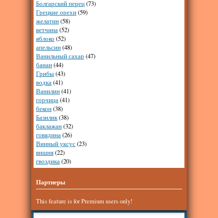
Болгарский перец
(73)
Грецкие орехи
(59)
желатин
(58)
ветчина
(52)
яблоко
(52)
апельсин
(48)
Ванильный сахар
(47)
банан
(44)
Грибы
(43)
водка
(41)
Ванилин
(41)
горчица
(41)
бекон
(38)
Базилик
(38)
баклажан
(32)
говядина
(26)
Винный уксус
(23)
вишня
(22)
гвоздика
(20)
Партнеры
This feature is for Premium users only!