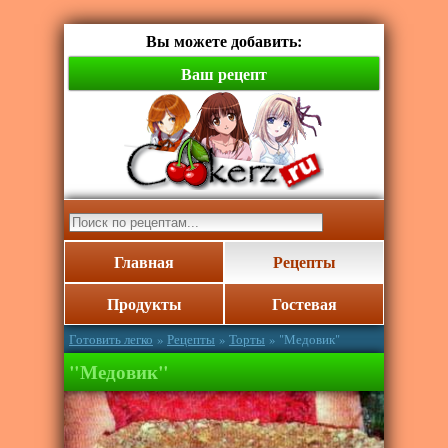
Вы можете добавить:
Ваш рецепт
Главная
Рецепты
Продукты
Гостевая
Готовить легко
»
Рецепты
»
Торты
» "Медовик"
"Медовик"