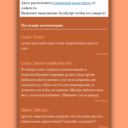
Здесь расположен
кулинарный калькулятор
от
cookerz.ru .
Включите выполнение JavaScript чтобы его увидеть!
Последние комментарии
Салат "Блюз"
супер вкусный салат.стоит попробовать просто
улет.
жаклин
Салат "французский поцелуй"
Я теперь тоже стараюсь поизысканнее и
поразнообразнее заправки делать, ведь кроме
майонеза много разных соусов и заправок для
салатов есть. Они и легче для пищеварения, и
полезнее и в зубах не навязли. Иногда майонез весь
вкус салатов перебивает. Извините уж за правду.
Светлана
Пирог "Инь-ян"
просто замечательно,уверена, что безумно вкусно,
обязательно приготовлю!!!спасибо за рецепт!!
Елена