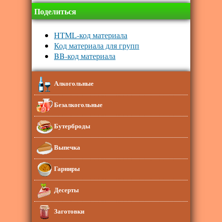
Поделиться
HTML-код материала
Код материала для групп
BB-код материала
Алкогольные
Безалкогольные
Бутерброды
Выпечка
Гарниры
Десерты
Заготовки