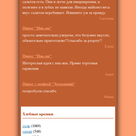
салатов есть. Они и легче для пищеварения, и
полезнее и в зубах не навязли. Иногда майонез весь
вкус салатов перебивает. Извините уж за правду.
Светлана
Пирог "Инь-ян"
просто замечательно,уверена, что безумно вкусно,
обязательно приготовлю!!!спасибо за рецепт!!
Елена
Пирог "Инь-ян"
Интересная идея с инь-янь. Прямо тортовая
гармония
lisanti
Пирог с мойвой "Домашний"
попробуем спасибо
Фаина
Хлебные крошки
соль
(1069)
сахар
(548)