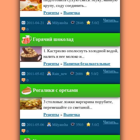
крупу, соду соединить...
Рецепты
»
Выпечка
Читать...
2011-04-21
Milyausha
2846
5.0/2
0
Горячий шоколад
1. Кастрюлю ополоснуть холодной водой,
налить в нее молоко и...
Рецепты
»
Напитки безалкогольные
Читать...
2011-05-02
Rain_new
2686
5.0/2
0
Рогалики с орехами
3 столовые ложки маргарина порубите,
перемешайте со сметаной...
Рецепты
»
Выпечка
Читать...
2011-05-06
Milyausha
3503
5.0/2
0