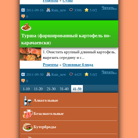
Рецепты
»
Супы
Читать...
2011-09-16
Rain_new
3306
5.0/2
0
Турша (фаршированный картофель по-
карачаевски)
1. Очистить крупный длинный картофель,
вырезать середину и с...
Рецепты
»
Основные блюда
Читать...
2011-09-30
Rain_new
4425
5.0/2
0
1-10
11-20
21-30
31-40
41-50
Алкогольные
Безалкогольные
Бутерброды