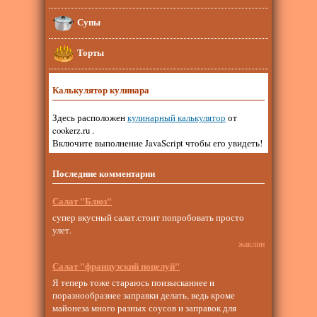
Супы
Торты
Калькулятор кулинара
Здесь расположен
кулинарный калькулятор
от
cookerz.ru .
Включите выполнение JavaScript чтобы его увидеть!
Последние комментарии
Салат "Блюз"
супер вкусный салат.стоит попробовать просто
улет.
жаклин
Салат "французский поцелуй"
Я теперь тоже стараюсь поизысканнее и
поразнообразнее заправки делать, ведь кроме
майонеза много разных соусов и заправок для