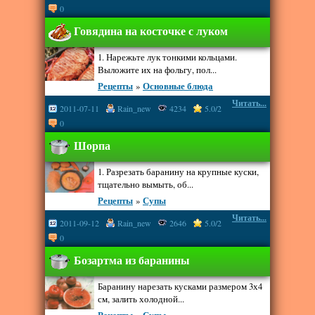
0
Говядина на косточке с луком
1. Нарежьте лук тонкими кольцами.
Выложите их на фольгу, пол...
Рецепты
»
Основные блюда
Читать...
2011-07-11
Rain_new
4234
5.0/2
0
Шорпа
1. Разрезать баранину на крупные куски,
тщательно вымыть, об...
Рецепты
»
Супы
Читать...
2011-09-12
Rain_new
2646
5.0/2
0
Бозартма из баранины
Баранину нарезать кусками размером 3х4
см, залить холодной...