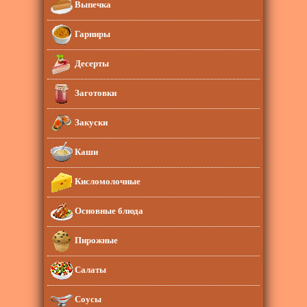
Выпечка
Гарниры
Десерты
Заготовки
Закуски
Каши
Кисломолочные
Основные блюда
Пирожные
Салаты
Соусы