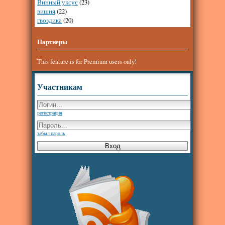
Винный уксус
(23)
вишня
(22)
гвоздика
(20)
Партнеры
This feature is for Premium users only!
Участникам
регистрация
забыл пароль