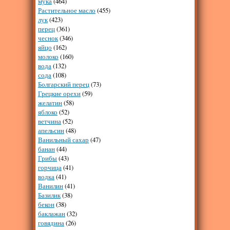
мука
(464)
Растительное масло
(455)
лук
(423)
перец
(361)
чеснок
(346)
яйцо
(162)
молоко
(160)
вода
(132)
сода
(108)
Болгарский перец
(73)
Грецкие орехи
(59)
желатин
(58)
яблоко
(52)
ветчина
(52)
апельсин
(48)
Ванильный сахар
(47)
банан
(44)
Грибы
(43)
горчица
(41)
водка
(41)
Ванилин
(41)
Базилик
(38)
бекон
(38)
баклажан
(32)
говядина
(26)