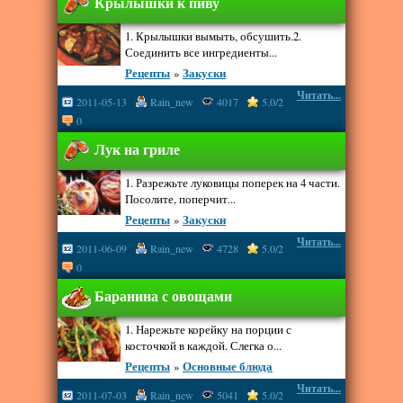
Крылышки к пиву
1. Крылышки вымыть, обсушить.2.
Соединить все ингредиенты...
Рецепты
»
Закуски
Читать...
2011-05-13
Rain_new
4017
5.0/2
0
Лук на гриле
1. Разрежьте луковицы поперек на 4 части.
Посолите, поперчит...
Рецепты
»
Закуски
Читать...
2011-06-09
Rain_new
4728
5.0/2
0
Баранина с овощами
1. Нарежьте корейку на порции с
косточкой в каждой. Слегка о...
Рецепты
»
Основные блюда
Читать...
2011-07-03
Rain_new
5041
5.0/2