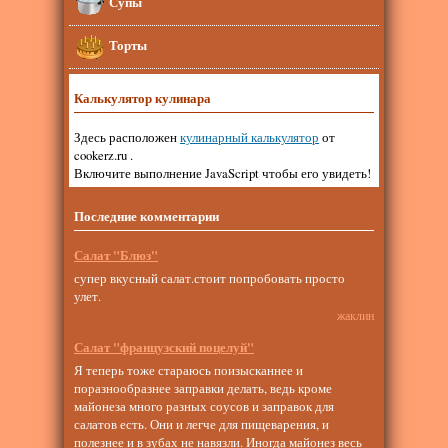
Супы
Торты
Калькулятор кулинара
Здесь расположен
кулинарный калькулятор
от
cookerz.ru .
Включите выполнение JavaScript чтобы его увидеть!
Последние комментарии
Салат "Блюз"
супер вкусный салат.стоит попробовать просто
улет.
жаклин
Салат "французский поцелуй"
Я теперь тоже стараюсь поизысканнее и
поразнообразнее заправки делать, ведь кроме
майонеза много разных соусов и заправок для
салатов есть. Они и легче для пищеварения, и
полезнее и в зубах не навязли. Иногда майонез весь