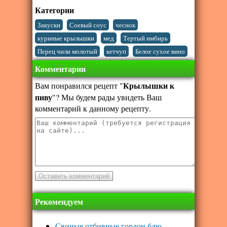
Категории
,
,
,
Закуски
Соевый соус
чеснок
,
,
,
куриные крылышки
мед
Тертый имбирь
,
,
Перец чили молотый
кетчуп
Белое сухое вино
Комментарии
Крылышки к
Вам понравился рецепт "
пиву
"? Мы будем рады увидеть Ваш
комментарий к данному рецепту.
Рекомендуем
Свиные отбивные гордон блю