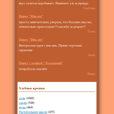
вкус салатов перебивает. Извините уж за правду.
Светлана
Пирог "Инь-ян"
просто замечательно,уверена, что безумно вкусно,
обязательно приготовлю!!!спасибо за рецепт!!
Елена
Пирог "Инь-ян"
Интересная идея с инь-янь. Прямо тортовая
гармония
lisanti
Пирог с мойвой "Домашний"
попробуем спасибо
Фаина
Хлебные крошки
соль
(1069)
сахар
(548)
мука
(464)
Растительное масло
(455)