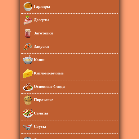
Гарниры
Десерты
Заготовки
Закуски
Каши
Кисломолочные
Основные блюда
Пирожные
Салаты
Соусы