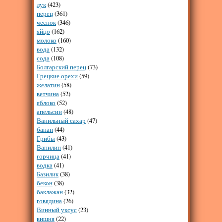
лук
(423)
перец
(361)
чеснок
(346)
яйцо
(162)
молоко
(160)
вода
(132)
сода
(108)
Болгарский перец
(73)
Грецкие орехи
(59)
желатин
(58)
ветчина
(52)
яблоко
(52)
апельсин
(48)
Ванильный сахар
(47)
банан
(44)
Грибы
(43)
Ванилин
(41)
горчица
(41)
водка
(41)
Базилик
(38)
бекон
(38)
баклажан
(32)
говядина
(26)
Винный уксус
(23)
вишня
(22)