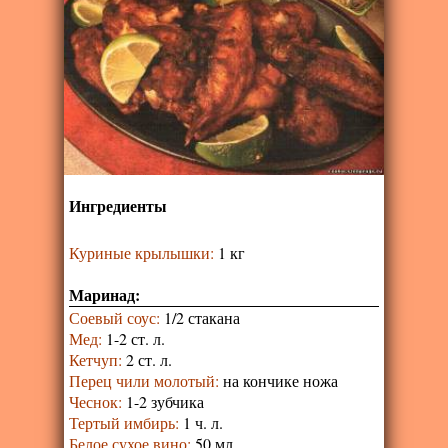
Ингредиенты
Куриные крылышки
:
1 кг
Маринад:
Соевый соус
:
1/2 стакана
Мед
:
1-2 ст. л.
Кетчуп
:
2 ст. л.
Перец чили молотый
:
на кончике ножа
Чеснок
:
1-2 зубчика
Тертый имбирь
:
1 ч. л.
Белое сухое вино
:
50 мл