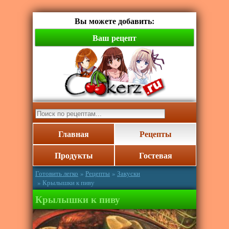
Вы можете добавить:
Ваш рецепт
Главная
Рецепты
Продукты
Гостевая
Готовить легко
»
Рецепты
»
Закуски
» Крылышки к пиву
Крылышки к пиву