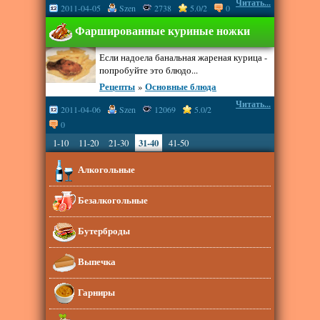
Читать...
2011-04-05
Szen
2738
5.0/2
0
Фаршированные куриные ножки
Если надоела банальная жареная курица -
попробуйте это блюдо...
Рецепты
»
Основные блюда
Читать...
2011-04-06
Szen
12069
5.0/2
0
1-10
11-20
21-30
31-40
41-50
Алкогольные
Безалкогольные
Бутерброды
Выпечка
Гарниры