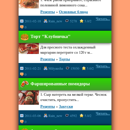
половиной лимонного сока...
Рецепты
»
Основные блюда
Читать...
2011-02-18
Rain_new
5278
5.0/2
0
Торт "Клубничка"
Для пресного теста охлажденный
маргарин перетрите со 120 г м...
Рецепты
»
Торты
Читать...
2011-02-21
Milyausha
15030
5.0/2
0
Фаршированные помидоры
1. Сыр натереть на мелкой терке. Чеснок
очистить, пропустить...
Рецепты
»
Закуски
Читать...
2011-03-06
Rain_new
4592
5.0/2
0