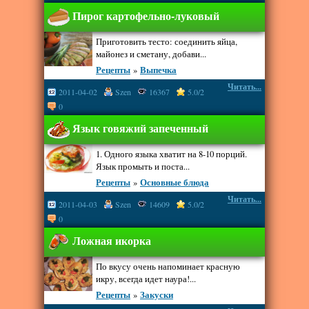
Пирог картофельно-луковый
Приготовить тесто: соединить яйца,
майонез и сметану, добави...
Рецепты
»
Выпечка
Читать...
2011-04-02
Szen
16367
5.0/2
0
Язык говяжий запеченный
1. Одного языка хватит на 8-10 порций.
Язык промыть и поста...
Рецепты
»
Основные блюда
Читать...
2011-04-03
Szen
14609
5.0/2
0
Ложная икорка
По вкусу очень напоминает красную
икру, всегда идет наура!...
Рецепты
»
Закуски