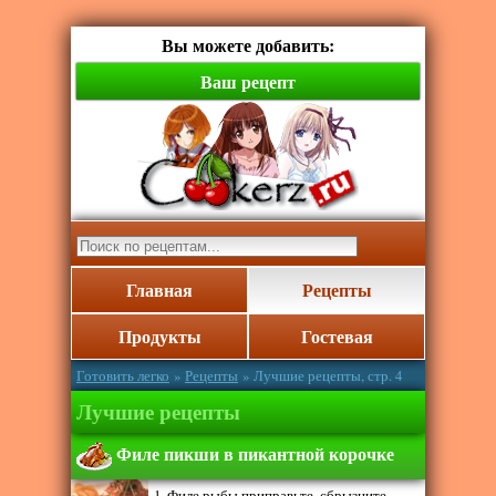
Вы можете добавить:
Ваш рецепт
Главная
Рецепты
Продукты
Гостевая
Готовить легко
»
Рецепты
» Лучшие рецепты, стр. 4
Лучшие рецепты
Филе пикши в пикантной корочке
1. Филе рыбы приправьте, сбрызните