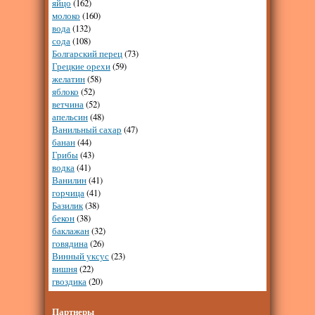
яйцо
(162)
молоко
(160)
вода
(132)
сода
(108)
Болгарский перец
(73)
Грецкие орехи
(59)
желатин
(58)
яблоко
(52)
ветчина
(52)
апельсин
(48)
Ванильный сахар
(47)
банан
(44)
Грибы
(43)
водка
(41)
Ванилин
(41)
горчица
(41)
Базилик
(38)
бекон
(38)
баклажан
(32)
говядина
(26)
Винный уксус
(23)
вишня
(22)
гвоздика
(20)
Партнеры