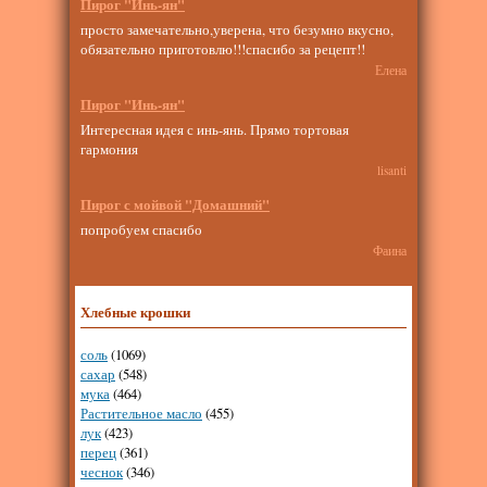
Пирог "Инь-ян"
просто замечательно,уверена, что безумно вкусно,
обязательно приготовлю!!!спасибо за рецепт!!
Елена
Пирог "Инь-ян"
Интересная идея с инь-янь. Прямо тортовая
гармония
lisanti
Пирог с мойвой "Домашний"
попробуем спасибо
Фаина
Хлебные крошки
соль
(1069)
сахар
(548)
мука
(464)
Растительное масло
(455)
лук
(423)
перец
(361)
чеснок
(346)