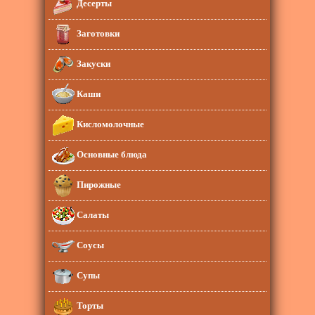
Десерты
Заготовки
Закуски
Каши
Кисломолочные
Основные блюда
Пирожные
Салаты
Соусы
Супы
Торты