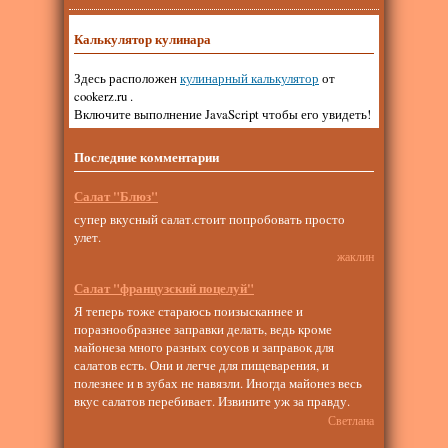
Калькулятор кулинара
Здесь расположен
кулинарный калькулятор
от
cookerz.ru .
Включите выполнение JavaScript чтобы его увидеть!
Последние комментарии
Салат "Блюз"
супер вкусный салат.стоит попробовать просто
улет.
жаклин
Салат "французский поцелуй"
Я теперь тоже стараюсь поизысканнее и
поразнообразнее заправки делать, ведь кроме
майонеза много разных соусов и заправок для
салатов есть. Они и легче для пищеварения, и
полезнее и в зубах не навязли. Иногда майонез весь
вкус салатов перебивает. Извините уж за правду.
Светлана