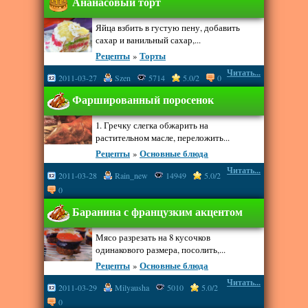
Ананасовый торт
Яйца взбить в густую пену, добавить
сахар и ванильный сахар,...
Рецепты
»
Торты
Читать...
2011-03-27
Szen
5714
5.0/2
0
Фаршированный поросенок
1. Гречку слегка обжарить на
растительном масле, переложить...
Рецепты
»
Основные блюда
Читать...
2011-03-28
Rain_new
14949
5.0/2
0
Баранина с французким акцентом
Мясо разрезать на 8 кусочков
одинакового размера, посолить,...
Рецепты
»
Основные блюда
Читать...
2011-03-29
Milyausha
5010
5.0/2
0