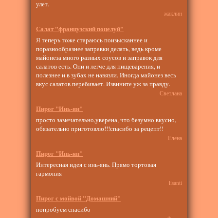
улет.
жаклин
Салат "французский поцелуй"
Я теперь тоже стараюсь поизысканнее и
поразнообразнее заправки делать, ведь кроме
майонеза много разных соусов и заправок для
салатов есть. Они и легче для пищеварения, и
полезнее и в зубах не навязли. Иногда майонез весь
вкус салатов перебивает. Извините уж за правду.
Светлана
Пирог "Инь-ян"
просто замечательно,уверена, что безумно вкусно,
обязательно приготовлю!!!спасибо за рецепт!!
Елена
Пирог "Инь-ян"
Интересная идея с инь-янь. Прямо тортовая
гармония
lisanti
Пирог с мойвой "Домашний"
попробуем спасибо