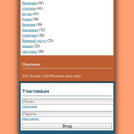
Ванилин
(41)
горчица
(41)
водка
(41)
бекон
(38)
Базилик
(38)
баклажан
(32)
говядина
(26)
Винный уксус
(23)
вишня
(22)
гвоздика
(20)
Партнеры
This feature is for Premium users only!
Участникам
регистрация
забыл пароль