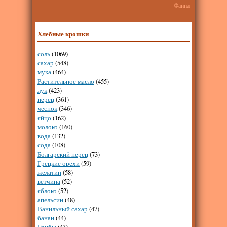
Фаина
Хлебные крошки
соль
(1069)
сахар
(548)
мука
(464)
Растительное масло
(455)
лук
(423)
перец
(361)
чеснок
(346)
яйцо
(162)
молоко
(160)
вода
(132)
сода
(108)
Болгарский перец
(73)
Грецкие орехи
(59)
желатин
(58)
ветчина
(52)
яблоко
(52)
апельсин
(48)
Ванильный сахар
(47)
банан
(44)