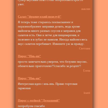
улет.
жаклин
Салат "французский поцелуй"
Я теперь тоже стараюсь поизысканнее и
поразнообразнее заправки делать, ведь кроме
майонеза много разных соусов и заправок для
салатов есть. Они и легче для пищеварения, и
полезнее и в зубах не навязли. Иногда майонез весь
вкус салатов перебивает. Извините уж за правду.
Светлана
Пирог "Инь-ян"
просто замечательно,уверена, что безумно вкусно,
обязательно приготовлю!!!спасибо за рецепт!!
Елена
Пирог "Инь-ян"
Интересная идея с инь-янь. Прямо тортовая
гармония
lisanti
Пирог с мойвой "Домашний"
попробуем спасибо