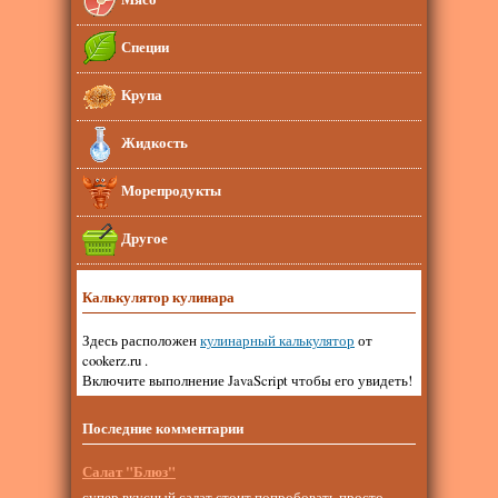
Специи
Крупа
Жидкость
Морепродукты
Другое
Калькулятор кулинара
Здесь расположен
кулинарный калькулятор
от
cookerz.ru .
Включите выполнение JavaScript чтобы его увидеть!
Последние комментарии
Салат "Блюз"
супер вкусный салат.стоит попробовать просто