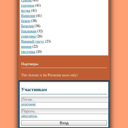
Грибы
(43)
горчица
(41)
водка
(41)
Ванилин
(41)
бекон
(38)
Базилик
(38)
баклажан
(32)
говядина
(26)
Винный уксус
(23)
вишня
(22)
гвоздика
(20)
Партнеры
This feature is for Premium users only!
Участникам
регистрация
забыл пароль