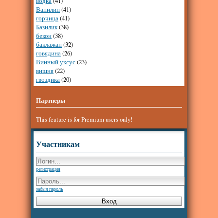
водка
(41)
Ванилин
(41)
горчица
(41)
Базилик
(38)
бекон
(38)
баклажан
(32)
говядина
(26)
Винный уксус
(23)
вишня
(22)
гвоздика
(20)
Партнеры
This feature is for Premium users only!
Участникам
регистрация
забыл пароль