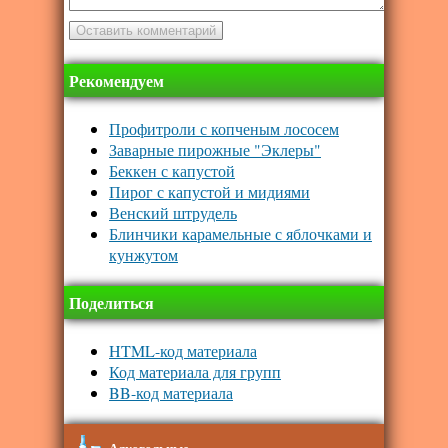
Рекомендуем
Профитроли с копченым лососем
Заварные пирожные "Эклеры"
Беккен с капустой
Пирог с капустой и мидиями
Венский штрудель
Блинчики карамельные с яблочками и
кунжутом
Поделиться
HTML-код материала
Код материала для групп
BB-код материала
Алкогольные