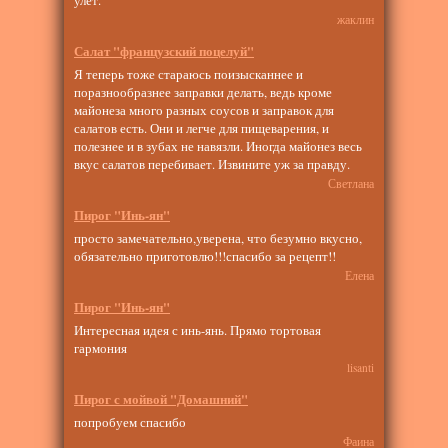
жаклин
Салат "французский поцелуй"
Я теперь тоже стараюсь поизысканнее и
поразнообразнее заправки делать, ведь кроме
майонеза много разных соусов и заправок для
салатов есть. Они и легче для пищеварения, и
полезнее и в зубах не навязли. Иногда майонез весь
вкус салатов перебивает. Извините уж за правду.
Светлана
Пирог "Инь-ян"
просто замечательно,уверена, что безумно вкусно,
обязательно приготовлю!!!спасибо за рецепт!!
Елена
Пирог "Инь-ян"
Интересная идея с инь-янь. Прямо тортовая
гармония
lisanti
Пирог с мойвой "Домашний"
попробуем спасибо
Фаина