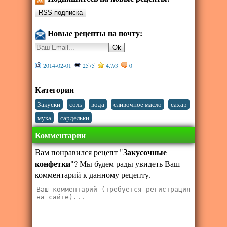
Новые рецепты на почту:
2014-02-01
2575
4.7
/
3
0
Категории
,
,
,
,
,
Закуски
соль
вода
сливочное масло
сахар
,
мука
сардельки
Комментарии
Закусочные
Вам понравился рецепт "
конфетки
"? Мы будем рады увидеть Ваш
комментарий к данному рецепту.