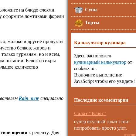
Супы
выложите на блюдо слоями.
ку оформите ломтиками форели
Торты
со, молоко и другие продукты.
Калькулятор кулинара
ичество белков, жиров и
только гурманам, но и всем,
Здесь расположен
ом питании. Белок из икры
кулинарный калькулятор
от
ольшое количество
cookerz.ru .
Включите выполнение
JavaScript чтобы его увидеть!
зователем
Rain_new
специально
Последние комментарии
Салат "Блюз"
супер вкусный салат.стоит
попробовать просто улет.
 свои оценки
к рецепту. Для
жакли