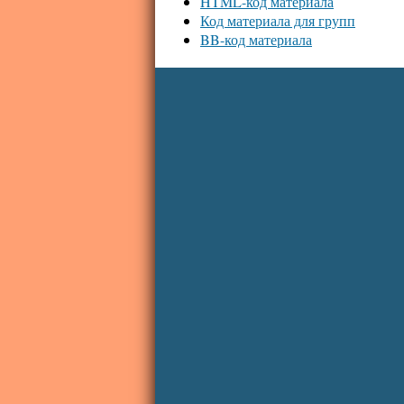
HTML-код материала
Код материала для групп
BB-код материала