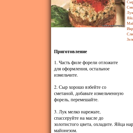
Сыр
Сме
Лук
Яйц
Ма
Икр
Сли
Зел
Приготовление
1. Часть филе форели отложите
для оформления, остальное
измельчите.
2. Сыр хорошо взбейте со
сметаной, добавьте измельченную
форель, перемешайте.
3. Лук мелко нарежьте,
спассеруйте на масле до
золотистого цвета, охладите. Яйца на
майонезом.