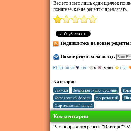
Вас это всего лишь один щелчок по зв
понятнее, какие рецепты предлагать.
Подпишитесь на новые рецепты
Новые рецепты на почту:
2011-01-27
3107
6
25 мин.
1.0
/
1
Категории
,
,
Закуски
Зелень петрушки рубленая
Икра
,
,
Филе соленой форели
лук репчатый
Яйцо
Сыр плавленый мягкий
Комментарии
Восторг
Вам понравился рецепт "
"? М