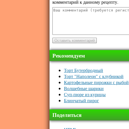
комментарий к данному рецепту.
Рекомендуем
Торт Бутербродный
Торт "Наполеон" с клубникой
Картофельные пирожки с рыбой
Волшебные шарики
Суп-пюре из курицы
Блинчатый пирог
Поделиться