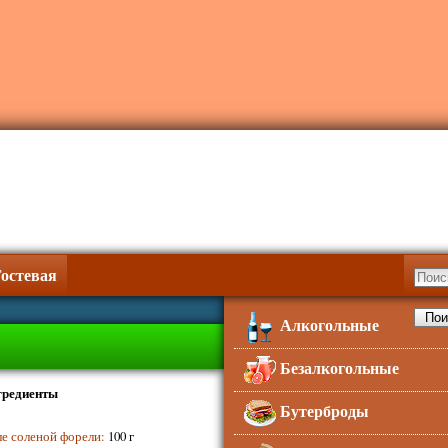
Гостевая
Алкогольные
Безалкогольные
гредиенты
Бутерброды
е соленой форели
:
100 г