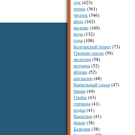
лук
(423)
перец
(361)
чеснок
(346)
яйцо
(162)
молоко
(160)
вода
(132)
сода
(108)
Болгарский перец
(73)
Грецкие орехи
(59)
желатин
(58)
ветчина
(52)
яблоко
(52)
апельсин
(48)
Ванильный сахар
(47)
банан
(44)
Грибы
(43)
горчица
(41)
водка
(41)
Ванилин
(41)
бекон
(38)
Базилик
(38)