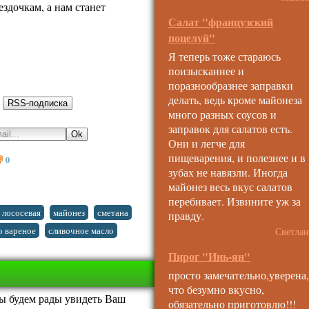
ездочкам, а нам станет
Салат "французский
поцелуй"
Я теперь тоже стараюсь
поизысканнее и
поразнообразнее заправки
делать, ведь кроме майонеза
:
много разных соусов и
заправок для салатов есть.
Они и легче для
пищеварения, и полезнее и в
0
зубах не навязли. Иногда
майонез весь вкус салатов
перебивает. Извините уж за
,
,
,
 лососевая
майонез
сметана
правду.
,
,
 вареное
сливочное масло
Светлан
Пирог "Инь-ян"
просто замечательно,уверена,
что безумно вкусно,
ы будем рады увидеть Ваш
обязательно приготовлю!!!