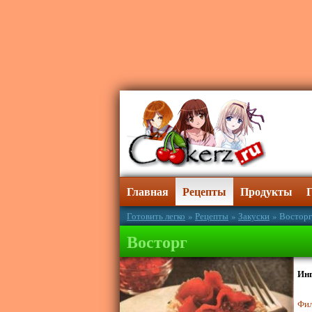
Главная
Рецепты
Продукты
Готовить легко
»
Рецепты
»
Закуски
» Восторг
Восторг
Ин
Фил