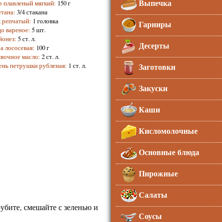
Выпечка
 плавленый мягкий
:
150 г
тана
:
3/4 стакана
 репчатый
:
1 головка
Гарниры
о вареное
:
5 шт.
йонез
:
5 ст. л.
Десерты
а лососевая
:
100 г
вочное масло
:
2 ст. л.
Заготовки
ень петрушки рубленая
:
1 ст. л.
Закуски
Каши
Кисломолочные
Основные блюда
Пирожные
Салаты
рубите, смешайте с зеленью и
Соусы