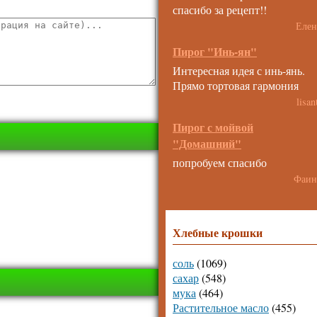
спасибо за рецепт!!
Елен
Пирог "Инь-ян"
Интересная идея с инь-янь.
Прямо тортовая гармония
lisan
Пирог с мойвой
"Домашний"
попробуем спасибо
Фаин
Хлебные крошки
соль
(1069)
сахар
(548)
мука
(464)
Растительное масло
(455)