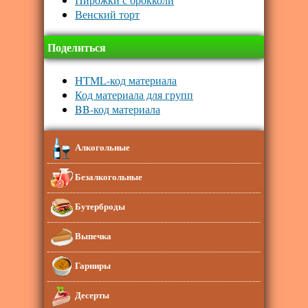
Венский торт
Поделиться
HTML-код материала
Код материала для групп
BB-код материала
Алкогольные
Безалкогольные
Бутерброды
Выпечка
Гарниры
Десерты