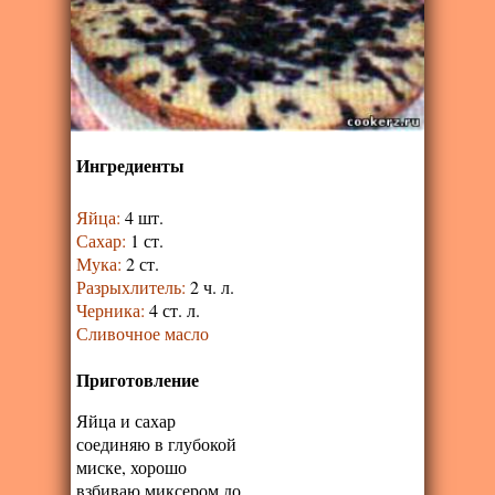
Ингредиенты
Яйца
:
4 шт.
Сахар
:
1 ст.
Мука
:
2 ст.
Разрыхлитель
:
2 ч. л.
Черника
:
4 ст. л.
Сливочное масло
Приготовление
Яйца и сахар
соединяю в глубокой
миске, хорошо
взбиваю миксером до