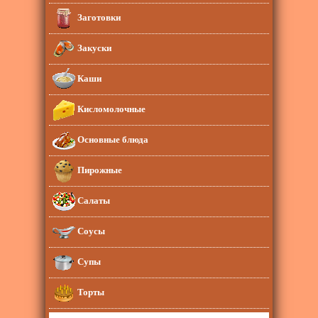
Заготовки
Закуски
Каши
Кисломолочные
Основные блюда
Пирожные
Салаты
Соусы
Супы
Торты