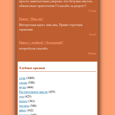
просто замечательно,уверена, что безумно вкусно,
обязательно приготовлю!!!спасибо за рецепт!!
Елена
Пирог "Инь-ян"
Интересная идея с инь-янь. Прямо тортовая
гармония
lisanti
Пирог с мойвой "Домашний"
попробуем спасибо
Фаина
Хлебные крошки
соль
(1069)
сахар
(548)
мука
(464)
Растительное масло
(455)
лук
(423)
перец
(361)
чеснок
(346)
яйцо
(162)
молоко
(160)