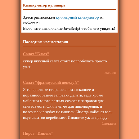
Калькулятор кулинара
Здесь расположен
кулинарный калькулятор
от
cookerz.ru .
Включите выполнение JavaScript чтобы его увидеть!
Последние комментарии
Салат "Блюз"
супер вкусный салат.стоит попробовать просто
улет.
жаклин
Салат "французский поцелуй"
Я теперь тоже стараюсь поизысканнее и
поразнообразнее заправки делать, ведь кроме
майонеза много разных соусов и заправок для
салатов есть. Они и легче для пищеварения, и
полезнее и в зубах не навязли. Иногда майонез весь
вкус салатов перебивает. Извините уж за правду.
Светлана
Пирог "Инь-ян"