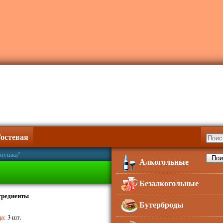
Гостевая
снушка"
Алкогольные
Безалкогольные
гредиенты
Бутерброды
ца
:
3 шт.