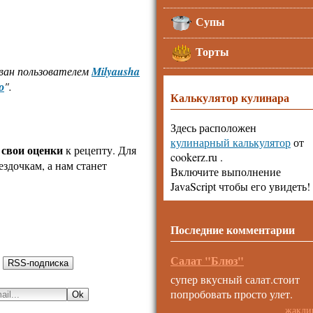
Супы
Торты
ован пользователем
Milyausha
о
".
Калькулятор кулинара
Здесь расположен
кулинарный калькулятор
от
 свои оценки
к рецепту. Для
cookerz.ru .
ездочкам, а нам станет
Включите выполнение
JavaScript чтобы его увидеть!
Последние комментарии
Салат "Блюз"
:
супер вкусный салат.стоит
попробовать просто улет.
жакли