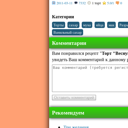
2011-03-11
7332
1 торт
5.0
/
1
0
Категории
,
,
,
,
,
Торты
сахар
мука
яйца
мак
Разр
Ванильный сахар
Комментарии
Торт "Весн
Вам понравился рецепт "
увидеть Ваш комментарий к данному 
Рекомендуем
Три желания