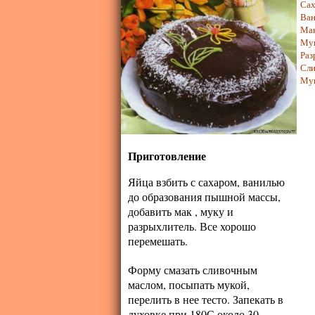
Сах
Ван
Ма
Му
Раз
Сли
Му
Приготовление
Яйца взбить с сахаром, ванилью
до образования пышной массы,
добавить мак , муку и
разрыхлитель. Все хорошо
перемешать.
Форму смазать сливочным
маслом, посыпать мукой,
перелить в нее тесто. Запекать в
духовке при 180С около 30