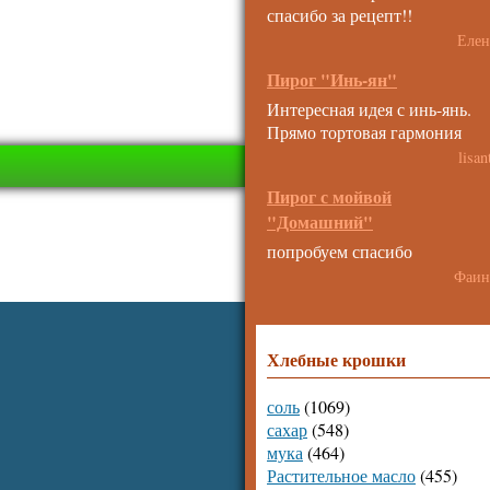
спасибо за рецепт!!
Елен
Пирог "Инь-ян"
Интересная идея с инь-янь.
Прямо тортовая гармония
lisan
Пирог с мойвой
"Домашний"
попробуем спасибо
Фаин
Хлебные крошки
соль
(1069)
сахар
(548)
мука
(464)
Растительное масло
(455)