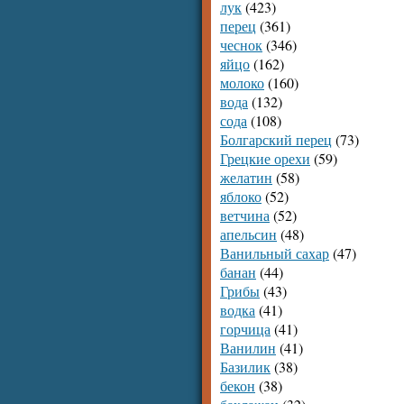
лук
(423)
перец
(361)
чеснок
(346)
яйцо
(162)
молоко
(160)
вода
(132)
сода
(108)
Болгарский перец
(73)
Грецкие орехи
(59)
желатин
(58)
яблоко
(52)
ветчина
(52)
апельсин
(48)
Ванильный сахар
(47)
банан
(44)
Грибы
(43)
водка
(41)
горчица
(41)
Ванилин
(41)
Базилик
(38)
бекон
(38)