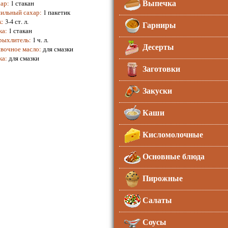
Выпечка
ар
:
1 стакан
ильный сахар
:
1 пакетик
к
:
3-4 ст. л.
Гарниры
ка
:
1 стакан
рыхлитель
:
1 ч. л.
Десерты
вочное масло
:
для смазки
ка
:
для смазки
Заготовки
Закуски
Каши
Кисломолочные
Основные блюда
Пирожные
Салаты
Соусы