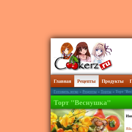
Главная
Рецепты
Продукты
Готовить легко
»
Рецепты
»
Торты
» Торт "Ве
Торт "Веснушка"
Ин
Яй