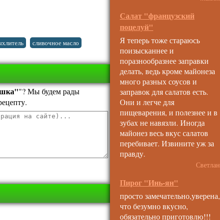
Салат "французский
поцелуй"
Я теперь тоже стараюсь
,
,
ыхлитель
сливочное масло
поизысканнее и
поразнообразнее заправки
делать, ведь кроме майонеза
много разных соусов и
ушка"
"? Мы будем рады
заправок для салатов есть.
Они и легче для
рецепту.
пищеварения, и полезнее и в
зубах не навязли. Иногда
майонез весь вкус салатов
перебивает. Извините уж за
правду.
Светлан
Пирог "Инь-ян"
просто замечательно,уверена,
что безумно вкусно,
обязательно приготовлю!!!