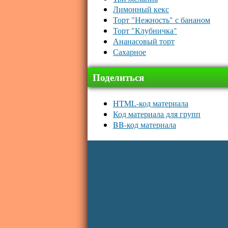
Лимонный кекс
Торт "Нежность" с бананом
Торт "Клубничка"
Ананасовый торт
Сахарное
Поделиться
HTML-код материала
Код материала для групп
BB-код материала