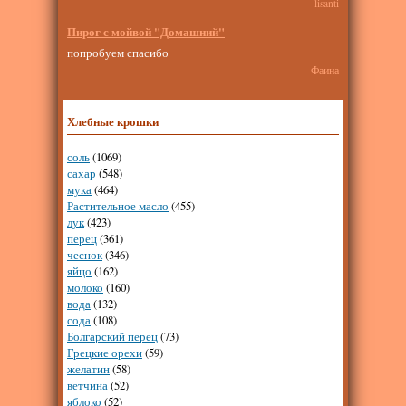
lisanti
Пирог с мойвой "Домашний"
попробуем спасибо
Фаина
Хлебные крошки
соль
(1069)
сахар
(548)
мука
(464)
Растительное масло
(455)
лук
(423)
перец
(361)
чеснок
(346)
яйцо
(162)
молоко
(160)
вода
(132)
сода
(108)
Болгарский перец
(73)
Грецкие орехи
(59)
желатин
(58)
ветчина
(52)
яблоко
(52)