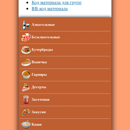
Код материала для групп
BB-код материала
Алкогольные
Безалкогольные
Бутерброды
Выпечка
Гарниры
Десерты
Заготовки
Закуски
Каши