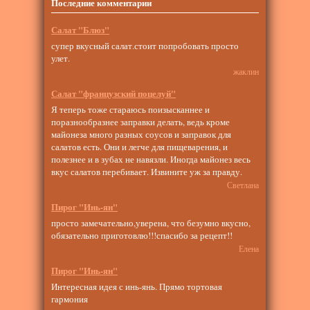
Последние комментарии
Салат "Блюз"
супер вкусный салат.стоит попробовать просто
улет.
жаклин
Салат "французский поцелуй"
Я теперь тоже стараюсь поизысканнее и
поразнообразнее заправки делать, ведь кроме
майонеза много разных соусов и заправок для
салатов есть. Они и легче для пищеварения, и
полезнее и в зубах не навязли. Иногда майонез весь
вкус салатов перебивает. Извините уж за правду.
Светлана
Пирог "Инь-ян"
просто замечательно,уверена, что безумно вкусно,
обязательно приготовлю!!!спасибо за рецепт!!
Елена
Пирог "Инь-ян"
Интересная идея с инь-янь. Прямо тортовая
гармония