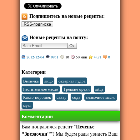
Подпишитесь на новые рецепты:
Новые рецепты на почту:
2012-12-04
9951
10
50 мин
4.0
/
1
0
Категории
,
,
,
Выпечка
яйцо
сахарная пудра
,
,
,
Растительное масло
Грецкие орехи
яйца
,
,
,
,
Какао-порошок
сахар
сода
сливочное масло
мука
Комментарии
Печенье
Вам понравился рецепт "
"Звездочки"
"? Мы будем рады увидеть Ваш