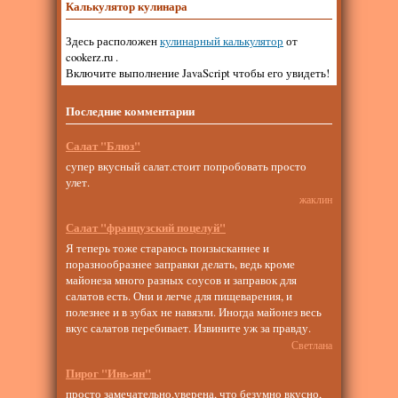
Калькулятор кулинара
Здесь расположен
кулинарный калькулятор
от
cookerz.ru .
Включите выполнение JavaScript чтобы его увидеть!
Последние комментарии
Салат "Блюз"
супер вкусный салат.стоит попробовать просто
улет.
жаклин
Салат "французский поцелуй"
Я теперь тоже стараюсь поизысканнее и
поразнообразнее заправки делать, ведь кроме
майонеза много разных соусов и заправок для
салатов есть. Они и легче для пищеварения, и
полезнее и в зубах не навязли. Иногда майонез весь
вкус салатов перебивает. Извините уж за правду.
Светлана
Пирог "Инь-ян"
просто замечательно,уверена, что безумно вкусно,