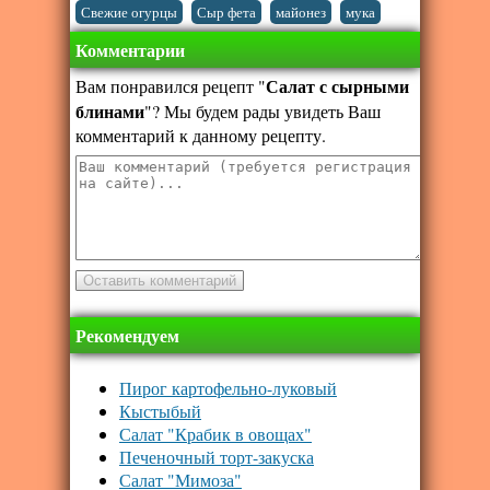
,
,
,
Свежие огурцы
Сыр фета
майонез
мука
Комментарии
Салат с сырными
Вам понравился рецепт "
блинами
"? Мы будем рады увидеть Ваш
комментарий к данному рецепту.
Рекомендуем
Пирог картофельно-луковый
Кыстыбый
Салат "Крабик в овощах"
Печеночный торт-закуска
Салат "Мимоза"