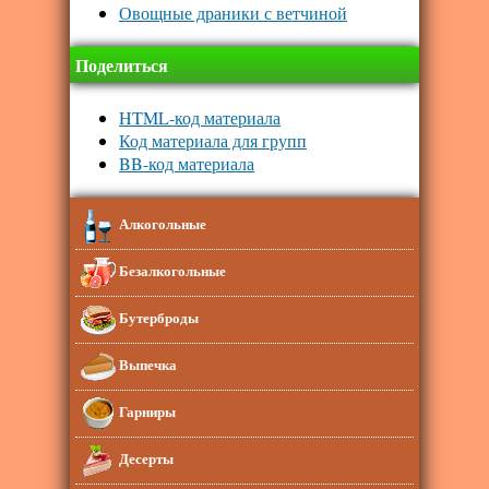
Овощные драники с ветчиной
Поделиться
HTML-код материала
Код материала для групп
BB-код материала
Алкогольные
Безалкогольные
Бутерброды
Выпечка
Гарниры
Десерты