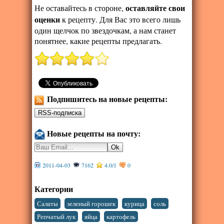
оставляйте свои
Не оставайтесь в стороне,
оценки
к рецепту. Для Вас это всего лишь
один щелчок по звездочкам, а нам станет
понятнее, какие рецепты предлагать.
Подпишитесь на новые рецепты:
Новые рецепты на почту:
2011-04-03
7162
4.0
/
1
0
Категории
,
,
,
,
Салаты
зеленый горошек
курица
соль
,
,
,
Репчатый лук
яйца
картофель