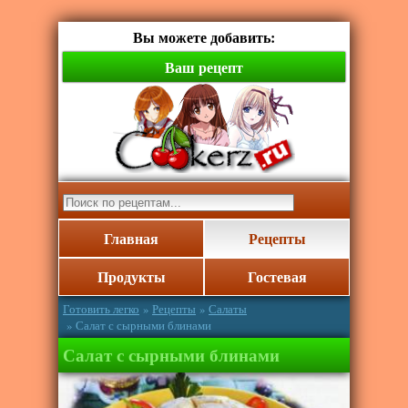
Вы можете добавить:
Ваш рецепт
Главная
Рецепты
Продукты
Гостевая
Готовить легко
»
Рецепты
»
Салаты
» Салат с сырными блинами
Салат с сырными блинами