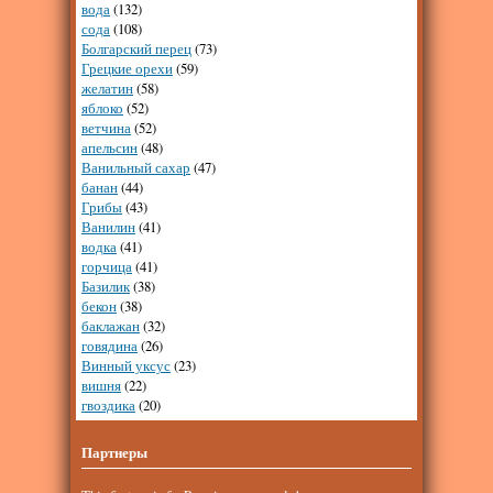
вода
(132)
сода
(108)
Болгарский перец
(73)
Грецкие орехи
(59)
желатин
(58)
яблоко
(52)
ветчина
(52)
апельсин
(48)
Ванильный сахар
(47)
банан
(44)
Грибы
(43)
Ванилин
(41)
водка
(41)
горчица
(41)
Базилик
(38)
бекон
(38)
баклажан
(32)
говядина
(26)
Винный уксус
(23)
вишня
(22)
гвоздика
(20)
Партнеры