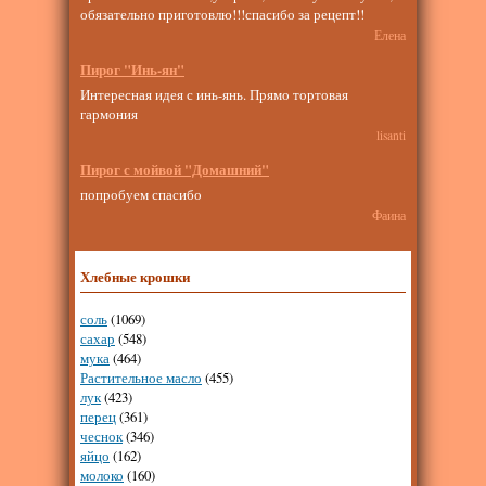
обязательно приготовлю!!!спасибо за рецепт!!
Елена
Пирог "Инь-ян"
Интересная идея с инь-янь. Прямо тортовая
гармония
lisanti
Пирог с мойвой "Домашний"
попробуем спасибо
Фаина
Хлебные крошки
соль
(1069)
сахар
(548)
мука
(464)
Растительное масло
(455)
лук
(423)
перец
(361)
чеснок
(346)
яйцо
(162)
молоко
(160)