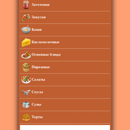
Заготовки
Закуски
Каши
Кисломолочные
Основные блюда
Пирожные
Салаты
Соусы
Супы
Торты