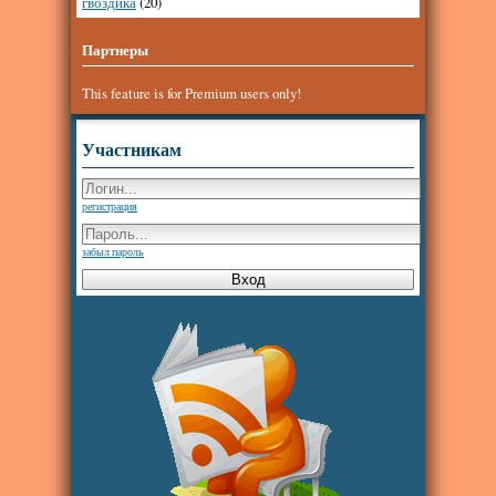
гвоздика
(20)
Партнеры
This feature is for Premium users only!
Участникам
регистрация
забыл пароль