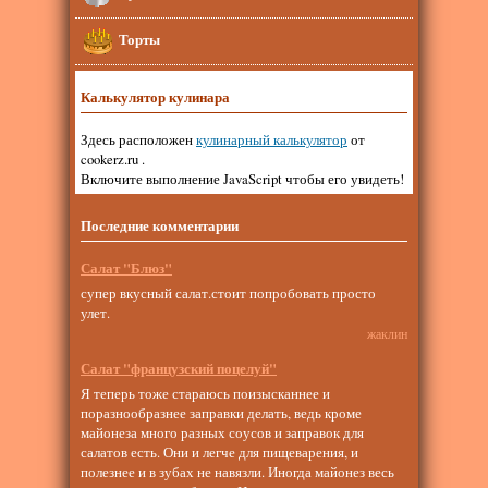
Торты
Калькулятор кулинара
Здесь расположен
кулинарный калькулятор
от
cookerz.ru .
Включите выполнение JavaScript чтобы его увидеть!
Последние комментарии
Салат "Блюз"
супер вкусный салат.стоит попробовать просто
улет.
жаклин
Салат "французский поцелуй"
Я теперь тоже стараюсь поизысканнее и
поразнообразнее заправки делать, ведь кроме
майонеза много разных соусов и заправок для
салатов есть. Они и легче для пищеварения, и
полезнее и в зубах не навязли. Иногда майонез весь