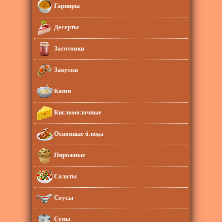
Гарниры
Десерты
Заготовки
Закуски
Каши
Кисломолочные
Основные блюда
Пирожные
Салаты
Соусы
Супы