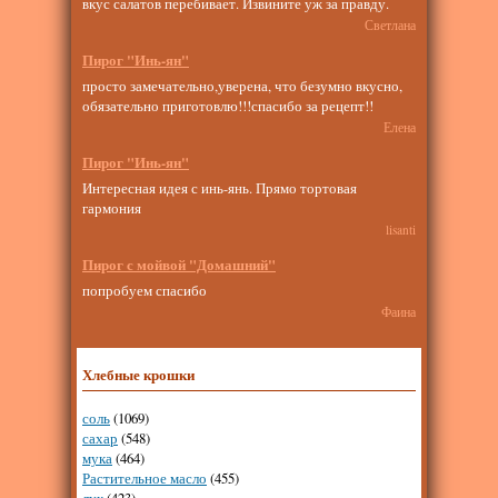
вкус салатов перебивает. Извините уж за правду.
Светлана
Пирог "Инь-ян"
просто замечательно,уверена, что безумно вкусно,
обязательно приготовлю!!!спасибо за рецепт!!
Елена
Пирог "Инь-ян"
Интересная идея с инь-янь. Прямо тортовая
гармония
lisanti
Пирог с мойвой "Домашний"
попробуем спасибо
Фаина
Хлебные крошки
соль
(1069)
сахар
(548)
мука
(464)
Растительное масло
(455)
лук
(423)