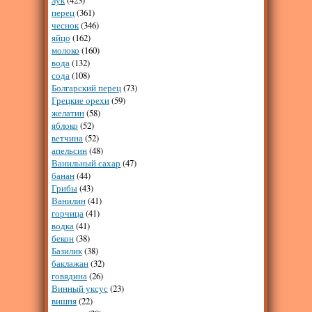
перец
(361)
чеснок
(346)
яйцо
(162)
молоко
(160)
вода
(132)
сода
(108)
Болгарский перец
(73)
Грецкие орехи
(59)
желатин
(58)
яблоко
(52)
ветчина
(52)
апельсин
(48)
Ванильный сахар
(47)
банан
(44)
Грибы
(43)
Ванилин
(41)
горчица
(41)
водка
(41)
бекон
(38)
Базилик
(38)
баклажан
(32)
говядина
(26)
Винный уксус
(23)
вишня
(22)