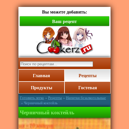
Вы можете добавить:
Ваш рецепт
Главная
Рецепты
Продукты
Гостевая
Готовить легко
»
Рецепты
»
Напитки безалкогольные
» Черничный коктейль
Черничный коктейль