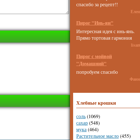
спасибо за рецепт!!
Елен
Пирог "Инь-ян"
Интересная идея с инь-янь.
Прямо тортовая гармония
lisan
Пирог с мойвой
"Домашний"
попробуем спасибо
Фаин
Хлебные крошки
соль
(1069)
сахар
(548)
мука
(464)
Растительное масло
(455)