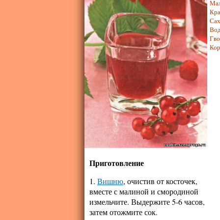
Ма
Кра
Сах
Вод
Гво
Кор
Приготовление
1.
Вишню
, очистив от косточек,
вместе с малиной и смородиной
измельчите. Выдержите 5-6 часов,
затем отожмите сок.