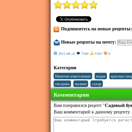
Подпишитесь на новые рецепты
Новые рецепты на почту:
2011-08-14
7160
5.0
/
1
0
Категории
,
,
Напитки алкогольные
водка
красная смо
,
,
гвоздика
малина
сахар
Комментарии
Садовый бу
Вам понравился рецепт "
Ваш комментарий к данному рецепту.