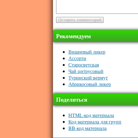
Рекомендуем
Вишневый ликер
Ассорти
Старосветская
Чай цитрусовый
Туринский вермут
Абрикосовый ликер
Поделиться
HTML-код материала
Код материала для групп
BB-код материала