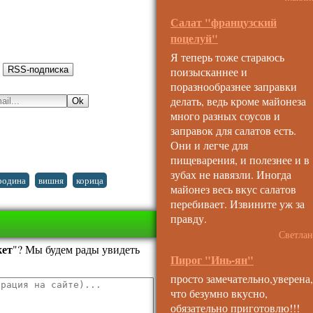
Салат "французский
поцелуй"
Я теперь тоже стараюсь
:
поизысканнее и
поразнообразнее заправки
делать, ведь кроме майонеза
много разных соусов и
заправок для салатов есть.
Они и легче для
пищеварения, и полезнее и в
зубах не навязли. Иногда
,
,
,
родина
вишня
корица
майонез весь вкус салатов
перебивает. Извините уж за
правду.
Светлан
кет
"? Мы будем рады увидеть
Пирог "Инь-ян"
просто замечательно,уверена,
что безумно вкусно,
обязательно приготовлю!!!