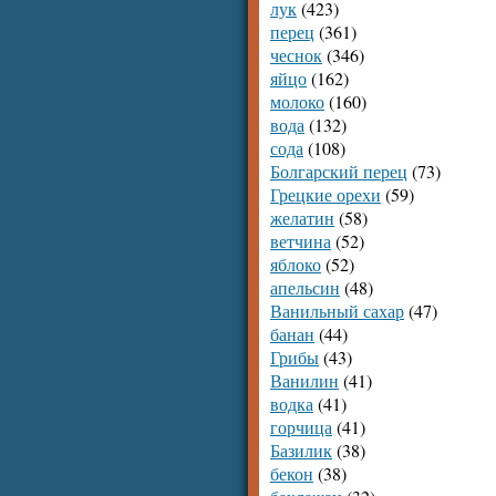
лук
(423)
перец
(361)
чеснок
(346)
яйцо
(162)
молоко
(160)
вода
(132)
сода
(108)
Болгарский перец
(73)
Грецкие орехи
(59)
желатин
(58)
ветчина
(52)
яблоко
(52)
апельсин
(48)
Ванильный сахар
(47)
банан
(44)
Грибы
(43)
Ванилин
(41)
водка
(41)
горчица
(41)
Базилик
(38)
бекон
(38)