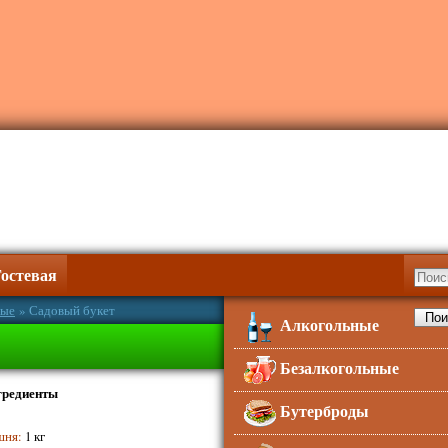
Гостевая
ные
» Садовый букет
Алкогольные
Безалкогольные
гредиенты
Бутерброды
шня
:
1 кг