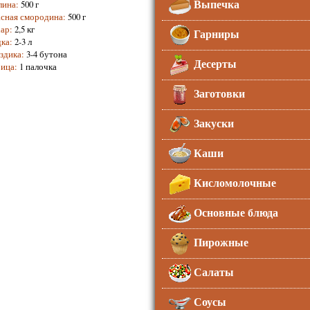
Выпечка
лина
:
500 г
сная смородина
:
500 г
ар
:
2,5 кг
Гарниры
ка
:
2-3 л
здика
:
3-4 бутона
Десерты
ица
:
1 палочка
Заготовки
Закуски
Каши
Кисломолочные
Основные блюда
Пирожные
Салаты
Соусы