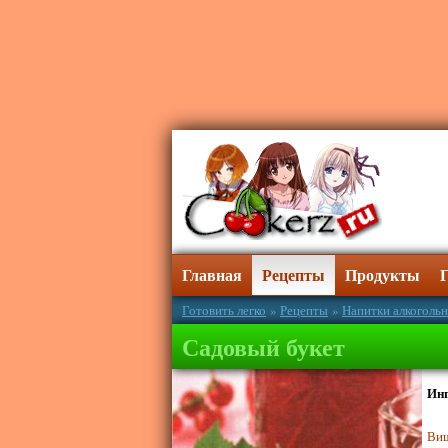
Главная
Рецепты
Продукты
Готовить легко
»
Рецепты
»
Напитки алкоголь
Садовый букет
Ин
Ви