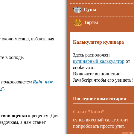
Супы
Торты
е около месяца, взбалтывая
Калькулятор кулинара
Здесь расположен
те в холоде.
кулинарный калькулятор
от
cookerz.ru .
Включите выполнение
JavaScript чтобы его увидеть!
н пользователем
Rain_new
о
".
Последние комментарии
Салат "Блюз"
 свои оценки
к рецепту. Для
супер вкусный салат.стоит
ездочкам, а нам станет
попробовать просто улет.
жакли