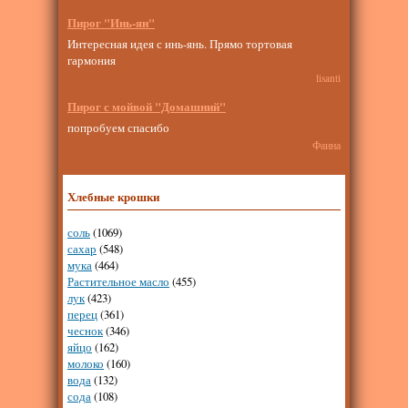
Пирог "Инь-ян"
Интересная идея с инь-янь. Прямо тортовая
гармония
lisanti
Пирог с мойвой "Домашний"
попробуем спасибо
Фаина
Хлебные крошки
соль
(1069)
сахар
(548)
мука
(464)
Растительное масло
(455)
лук
(423)
перец
(361)
чеснок
(346)
яйцо
(162)
молоко
(160)
вода
(132)
сода
(108)