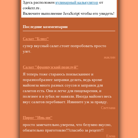
Здесь расположен
кулинарный калькулятор
от
cookerz.ru .
Включите выполнение JavaScript чтобы его увидеть!
Последние комментарии
Салат "Блюз"
супер вкусный салат.стоит попробовать просто
улет.
жаклин
Салат "французский поцелуй"
Я теперь тоже стараюсь поизысканнее и
поразнообразнее заправки делать, ведь кроме
майонеза много разных соусов и заправок для
салатов есть. Они и легче для пищеварения, и
полезнее и в зубах не навязли. Иногда майонез весь
вкус салатов перебивает. Извините уж за правду.
Светлана
Пирог "Инь-ян"
просто замечательно,уверена, что безумно вкусно,
обязательно приготовлю!!!спасибо за рецепт!!
Елена