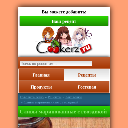
Вы можете добавить:
Ваш рецепт
Главная
Рецепты
Продукты
Гостевая
Готовить легко
»
Рецепты
»
Заготовки
» Сливы маринованные с гвоздикой
Сливы маринованные с гвоздикой