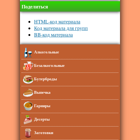
Поделиться
HTML-код материала
Код материала для групп
BB-код материала
Алкогольные
Безалкогольные
Бутерброды
Выпечка
Гарниры
Десерты
Заготовки