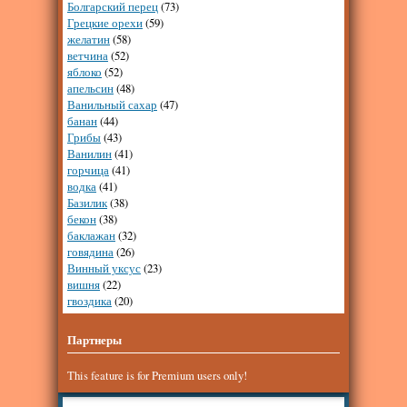
Болгарский перец
(73)
Грецкие орехи
(59)
желатин
(58)
ветчина
(52)
яблоко
(52)
апельсин
(48)
Ванильный сахар
(47)
банан
(44)
Грибы
(43)
Ванилин
(41)
горчица
(41)
водка
(41)
Базилик
(38)
бекон
(38)
баклажан
(32)
говядина
(26)
Винный уксус
(23)
вишня
(22)
гвоздика
(20)
Партнеры
This feature is for Premium users only!