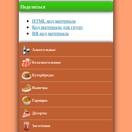
Поделиться
HTML-код материала
Код материала для групп
BB-код материала
Алкогольные
Безалкогольные
Бутерброды
Выпечка
Гарниры
Десерты
Заготовки