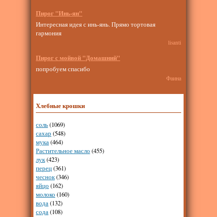
Пирог "Инь-ян"
Интересная идея с инь-янь. Прямо тортовая
гармония
lisanti
Пирог с мойвой "Домашний"
попробуем спасибо
Фаина
Хлебные крошки
соль
(1069)
сахар
(548)
мука
(464)
Растительное масло
(455)
лук
(423)
перец
(361)
чеснок
(346)
яйцо
(162)
молоко
(160)
вода
(132)
сода
(108)