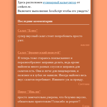
Здесь расположен
кулинарный калькулятор
от
cookerz.ru .
Включите выполнение JavaScript чтобы его увидеть!
Последние комментарии
Салат "Блюз"
супер вкусный салат.стоит попробовать просто
улет.
жаклин
Салат "французский поцелуй"
Я теперь тоже стараюсь поизысканнее и
поразнообразнее заправки делать, ведь кроме
майонеза много разных соусов и заправок для
салатов есть. Они и легче для пищеварения, и
полезнее и в зубах не навязли. Иногда майонез весь
вкус салатов перебивает. Извините уж за правду.
Светлана
Пирог "Инь-ян"
просто замечательно,уверена, что безумно вкусно,
обязательно приготовлю!!!спасибо за рецепт!!
Елена