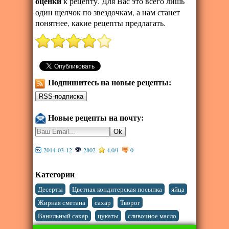
оценки
к рецепту. Для Вас это всего лишь
один щелчок по звездочкам, а нам станет
понятнее, какие рецепты предлагать.
Подпишитесь на новые рецепты:
Новые рецепты на почту:
2014-03-12
2802
4.0
/
1
0
Категории
,
,
,
Десерты
Цветная кондитерская посыпка
яйца
,
,
,
Жирная сметана
сахар
Творог
,
,
Ванильный сахар
цукаты
сливочное масло