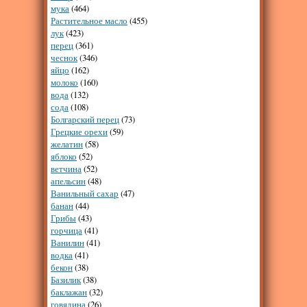
мука
(464)
Растительное масло
(455)
лук
(423)
перец
(361)
чеснок
(346)
яйцо
(162)
молоко
(160)
вода
(132)
сода
(108)
Болгарский перец
(73)
Грецкие орехи
(59)
желатин
(58)
яблоко
(52)
ветчина
(52)
апельсин
(48)
Ванильный сахар
(47)
банан
(44)
Грибы
(43)
горчица
(41)
Ванилин
(41)
водка
(41)
бекон
(38)
Базилик
(38)
баклажан
(32)
говядина
(26)