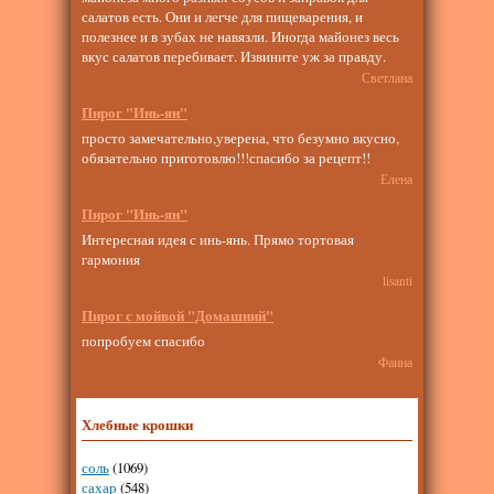
салатов есть. Они и легче для пищеварения, и
полезнее и в зубах не навязли. Иногда майонез весь
вкус салатов перебивает. Извините уж за правду.
Светлана
Пирог "Инь-ян"
просто замечательно,уверена, что безумно вкусно,
обязательно приготовлю!!!спасибо за рецепт!!
Елена
Пирог "Инь-ян"
Интересная идея с инь-янь. Прямо тортовая
гармония
lisanti
Пирог с мойвой "Домашний"
попробуем спасибо
Фаина
Хлебные крошки
соль
(1069)
сахар
(548)