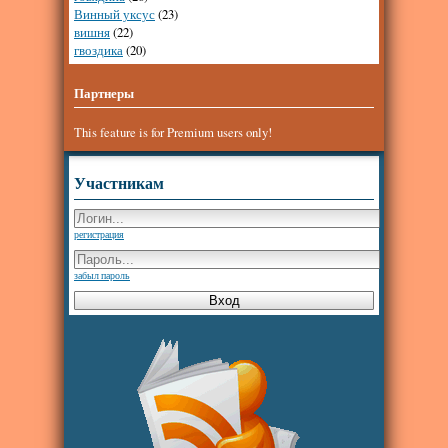
Винный уксус
(23)
вишня
(22)
гвоздика
(20)
Партнеры
This feature is for Premium users only!
Участникам
регистрация
забыл пароль