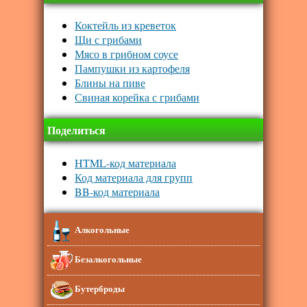
Коктейль из креветок
Щи с грибами
Мясо в грибном соусе
Пампушки из картофеля
Блины на пиве
Свиная корейка с грибами
Поделиться
HTML-код материала
Код материала для групп
BB-код материала
Алкогольные
Безалкогольные
Бутерброды