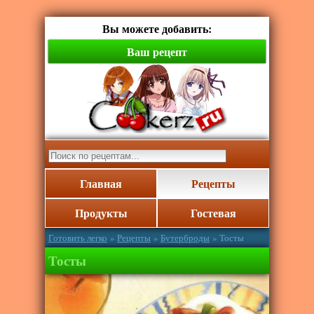
Вы можете добавить:
Ваш рецепт
Главная
Рецепты
Продукты
Гостевая
Готовить легко
»
Рецепты
»
Бутерброды
» Тосты
Тосты