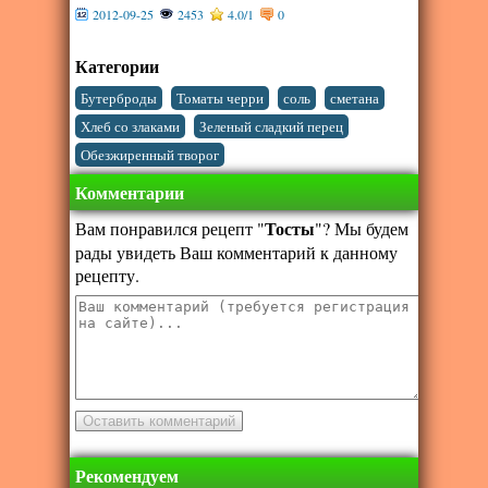
2012-09-25
2453
4.0
/
1
0
Категории
,
,
,
,
Бутерброды
Томаты черри
соль
сметана
,
,
Хлеб со злаками
Зеленый сладкий перец
Обезжиренный творог
Комментарии
Тосты
Вам понравился рецепт "
"? Мы будем
рады увидеть Ваш комментарий к данному
рецепту.
Рекомендуем