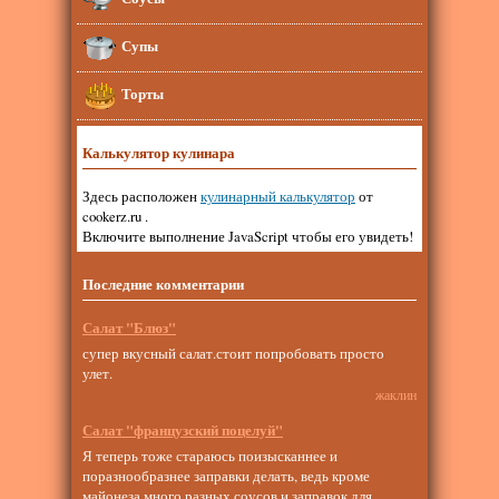
Супы
Торты
Калькулятор кулинара
Здесь расположен
кулинарный калькулятор
от
cookerz.ru .
Включите выполнение JavaScript чтобы его увидеть!
Последние комментарии
Салат "Блюз"
супер вкусный салат.стоит попробовать просто
улет.
жаклин
Салат "французский поцелуй"
Я теперь тоже стараюсь поизысканнее и
поразнообразнее заправки делать, ведь кроме
майонеза много разных соусов и заправок для