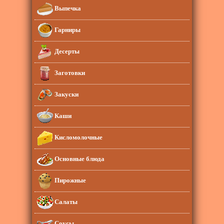
Выпечка
Гарниры
Десерты
Заготовки
Закуски
Каши
Кисломолочные
Основные блюда
Пирожные
Салаты
Соусы