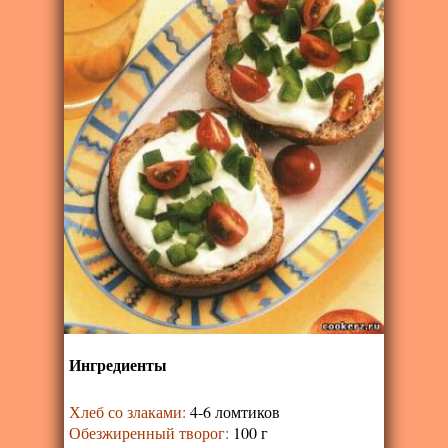
Ингредиенты
Хлеб со злаками
:
4-6 ломтиков
Обезжиренный творог
:
100 г