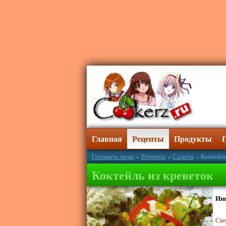
Главная
Рецепты
Продукты
Готовить легко
»
Рецепты
»
Салаты
» Коктейль
Коктейль из креветок
Ин
Све