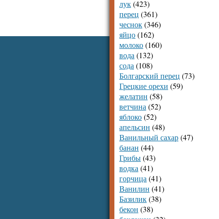
лук
(423)
перец
(361)
чеснок
(346)
яйцо
(162)
молоко
(160)
вода
(132)
сода
(108)
Болгарский перец
(73)
Грецкие орехи
(59)
желатин
(58)
ветчина
(52)
яблоко
(52)
апельсин
(48)
Ванильный сахар
(47)
банан
(44)
Грибы
(43)
водка
(41)
горчица
(41)
Ванилин
(41)
Базилик
(38)
бекон
(38)