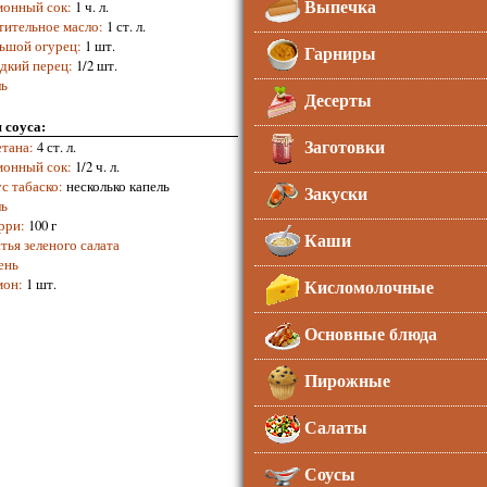
Выпечка
онный сок
:
1 ч. л.
тительное масло
:
1 ст. л.
ьшой огурец
:
1 шт.
Гарниры
дкий перец
:
1/2 шт.
ь
Десерты
 соуса:
Заготовки
тана
:
4 ст. л.
онный сок
:
1/2 ч. л.
с табаско
:
несколько капель
Закуски
ь
рри
:
100 г
Каши
тья зеленого салата
ень
Кисломолочные
мон
:
1 шт.
Основные блюда
Пирожные
Салаты
Соусы