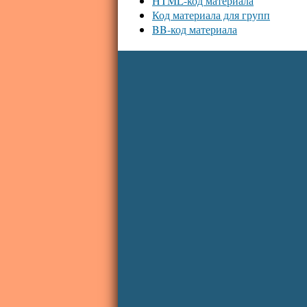
HTML-код материала
Код материала для групп
BB-код материала