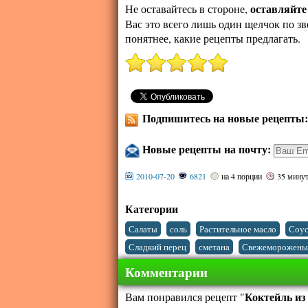
оставляйте
Не оставайтесь в стороне,
Вас это всего лишь один щелчок по зв
понятнее, какие рецепты предлагать.
Подпишитесь на новые рецепты
Новые рецепты на почту:
2010-07-20
6821
на 4 порции
35 мину
Категории
,
,
,
Салаты
соль
Растительное масло
Соус
,
,
Сладкий перец
сметана
Свежемороженые
Комментарии
Коктейль из
Вам понравился рецепт "