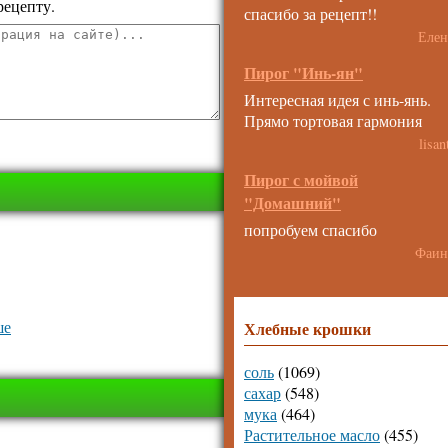
рецепту.
спасибо за рецепт!!
Елен
Пирог "Инь-ян"
Интересная идея с инь-янь.
Прямо тортовая гармония
lisan
Пирог с мойвой
"Домашний"
попробуем спасибо
Фаин
ше
Хлебные крошки
соль
(1069)
сахар
(548)
мука
(464)
Растительное масло
(455)