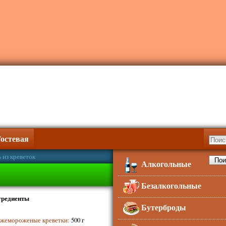
Гостевая
 из креветок
Алкогольные
Безалкогольные
гредиенты
Бутерброды
жемороженые креветки
:
500 г