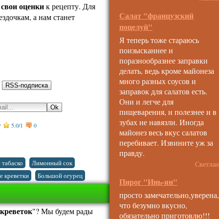
 свои оценки
к рецепту. Для
Салат "французский
ездочкам, а нам станет
поцелуй"
Я теперь тоже стараюсь
поизысканнее и
поразнообразнее заправки
делать, ведь кроме майонеза
много разных соусов и
:
заправок для салатов есть.
Они и легче для
пищеварения, и полезнее и в
зубах не навязли. Иногда
т
5.0
/
1
0
майонез весь вкус салатов
перебивает. Извините уж за
правду.
,
,
 табаско
Лимонный сок
Светлан
,
 креветки
Большой огурец
Пирог "Инь-ян"
просто замечательно,уверена,
что безумно вкусно,
 креветок
"? Мы будем рады
обязательно приготовлю!!!