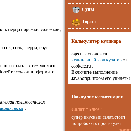
Супы
Торты
сть перца порежьте соломкой,
Калькулятор кулинара
 сок, соль, шерри, соус
Здесь расположен
кулинарный калькулятор
от
еного салата, затем уложите
cookerz.ru .
Полейте соусом и оформите
Включите выполнение
JavaScript чтобы его увидеть!
Последние комментарии
ликован пользователем
вить легко
".
Салат "Блюз"
супер вкусный салат.стоит
попробовать просто улет.
жакли