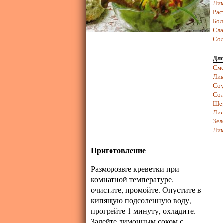
Лим
Рас
Бол
Сла
Сол
Для
Сме
Лим
Соу
Сол
Ше
Лис
Зел
Ли
Приготовление
Разморозьте креветки при
комнатной температуре,
очистите, промойте. Опустите в
кипящую подсоленную воду,
прогрейте 1 минуту, охладите.
Залейте лимонным соком с