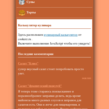
Супы
Торты
Калькулятор кулинара
Здесь расположен
кулинарный калькулятор
от
cookerz.ru .
Включите выполнение JavaScript чтобы его увидеть!
Последние комментарии
Салат "Блюз"
супер вкусный салат.стоит попробовать просто
улет.
жаклин
Салат "французский поцелуй"
Я теперь тоже стараюсь поизысканнее и
поразнообразнее заправки делать, ведь кроме
майонеза много разных соусов и заправок для
салатов есть. Они и легче для пищеварения, и
полезнее и в зубах не навязли. Иногда майонез весь