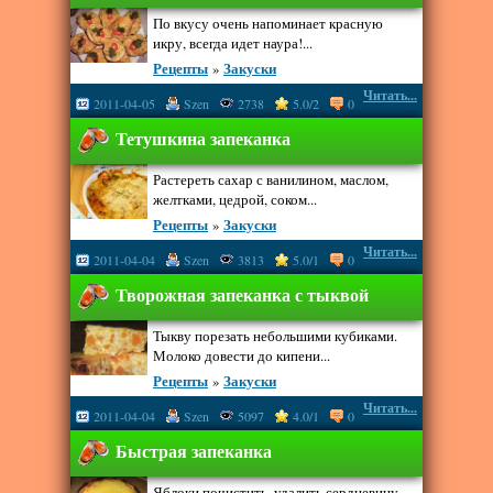
По вкусу очень напоминает красную
икру, всегда идет наура!...
Рецепты
»
Закуски
Читать...
2011-04-05
Szen
2738
5.0/2
0
Тетушкина запеканка
Растереть сахар с ванилином, маслом,
желтками, цедрой, соком...
Рецепты
»
Закуски
Читать...
2011-04-04
Szen
3813
5.0/1
0
Творожная запеканка с тыквой
Тыкву порезать небольшими кубиками.
Молоко довести до кипени...
Рецепты
»
Закуски
Читать...
2011-04-04
Szen
5097
4.0/1
0
Быстрая запеканка
Яблоки почистить, удалить сердцевину,