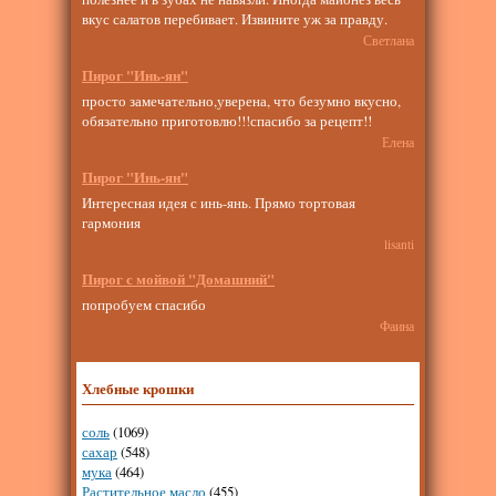
вкус салатов перебивает. Извините уж за правду.
Светлана
Пирог "Инь-ян"
просто замечательно,уверена, что безумно вкусно,
обязательно приготовлю!!!спасибо за рецепт!!
Елена
Пирог "Инь-ян"
Интересная идея с инь-янь. Прямо тортовая
гармония
lisanti
Пирог с мойвой "Домашний"
попробуем спасибо
Фаина
Хлебные крошки
соль
(1069)
сахар
(548)
мука
(464)
Растительное масло
(455)