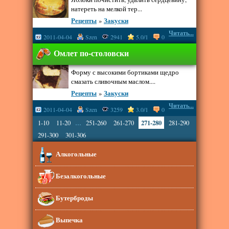
натереть на мелкой тер...
Рецепты
»
Закуски
Читать...
2011-04-04
Szen
2941
5.0/1
0
Омлет по-столовски
Форму с высокими бортиками щедро
смазать сливочным маслом....
Рецепты
»
Закуски
Читать...
2011-04-04
Szen
3259
3.0/1
0
...
1-10
11-20
251-260
261-270
271-280
281-290
291-300
301-306
Алкогольные
Безалкогольные
Бутерброды
Выпечка