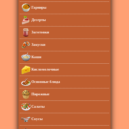
Гарниры
Десерты
Заготовки
Закуски
Каши
Кисломолочные
Основные блюда
Пирожные
Салаты
Соусы