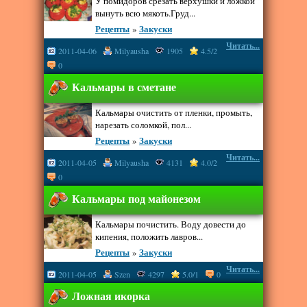
У помидоров срезать верхушки и ложкой
вынуть всю мякоть.Груд...
Рецепты
»
Закуски
Читать...
2011-04-06
Milyausha
1905
4.5/2
0
Кальмары в сметане
Кальмары очистить от пленки, промыть,
нарезать соломкой, пол...
Рецепты
»
Закуски
Читать...
2011-04-05
Milyausha
4131
4.0/2
0
Кальмары под майонезом
Кальмары почистить. Воду довести до
кипения, положить лавров...
Рецепты
»
Закуски
Читать...
2011-04-05
Szen
4297
5.0/1
0
Ложная икорка