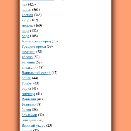
лук
(423)
перец
(361)
чеснок
(346)
яйцо
(162)
молоко
(160)
вода
(132)
сода
(108)
Болгарский перец
(73)
Грецкие орехи
(59)
желатин
(58)
яблоко
(52)
ветчина
(52)
апельсин
(48)
Ванильный сахар
(47)
банан
(44)
Грибы
(43)
водка
(41)
горчица
(41)
Ванилин
(41)
Базилик
(38)
бекон
(38)
баклажан
(32)
говядина
(26)
Винный уксус
(23)
вишня
(22)