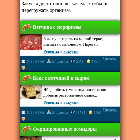
Закуска достаточно легкая еда, чтобы не
перегружать организм.
Ветчина с сюрпризом
Брынзу натереть на мелкой терке,
смешать с майонезом. Нареза...
Рецепты
»
Закуски
Читать...
2011-04-06
Milyausha
2638
5.0/1
0
Кекс с ветчиной и сыром
Яйца взбить с молоком, постепенно
добавив растопленное сливо...
Рецепты
»
Закуски
Читать...
2011-04-06
Milyausha
11582
4.3/3
0
Фаршированные помидоры