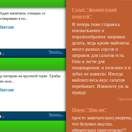
Салат "французский
бдаю кипятком, очищаю от
поцелуй"
отвариваю в по...
Я теперь тоже стараюсь
Закуски
поизысканнее и
поразнообразнее заправки
делать, ведь кроме майонеза
много разных соусов и
Читать...
0
заправок для салатов есть.
Они и легче для
пищеварения, и полезнее и в
зубах не навязли. Иногда
р натираю на крупной терке. Грибы
майонез весь вкус салатов
ю нож...
перебивает. Извините уж за
Закуски
правду.
Светлан
Пирог "Инь-ян"
Читать...
просто замечательно,уверена,
0
что безумно вкусно,
обязательно приготовлю!!!