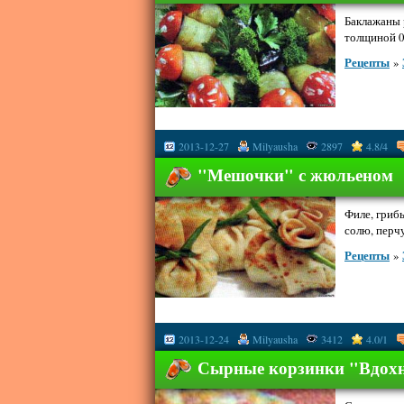
Баклажаны 
толщиной 0,3
Рецепты
»
2013-12-27
Milyausha
2897
4.8/4
"Мешочки" с жюльеном
Филе, гриб
солю, перчу.
Рецепты
»
2013-12-24
Milyausha
3412
4.0/1
Сырные корзинки "Вдох