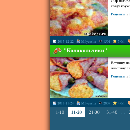
Сыр натира
кладу кружк
Рецепты
»
2013-12-22
Milyausha
1501
5.0/1
"Колокольчики"
Ветчину на
пластину св
Рецепты
»
2013-11-24
Milyausha
2009
4.0/1
11-20
1-10
21-30
31-40
...