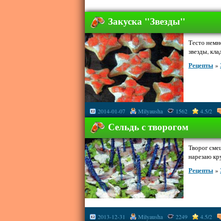
Закуска "Звезды"
Тесто немн
звезды, клад
Рецепты
»
2014-01-07
Milyausha
1562
4.5/2
Сельдь с творогом
Творог сме
нарезаю кру
Рецепты
»
2013-12-31
Milyausha
2249
4.5/2