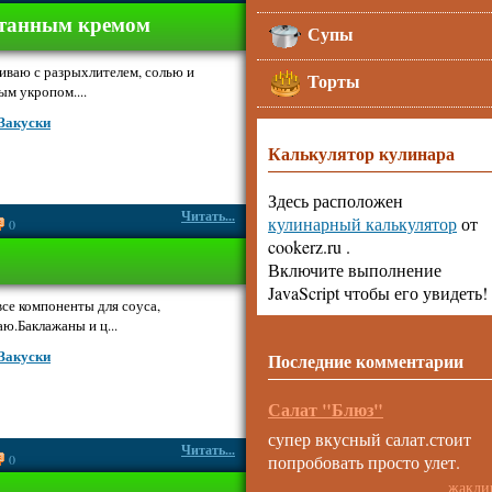
етанным кремом
Супы
ваю с разрыхлителем, солью и
Торты
ым укропом....
Закуски
Калькулятор кулинара
Здесь расположен
Читать...
кулинарный калькулятор
от
0
cookerz.ru .
Включите выполнение
JavaScript чтобы его увидеть!
се компоненты для соуса,
ю.Баклажаны и ц...
Закуски
Последние комментарии
Салат "Блюз"
супер вкусный салат.стоит
Читать...
0
попробовать просто улет.
жакли