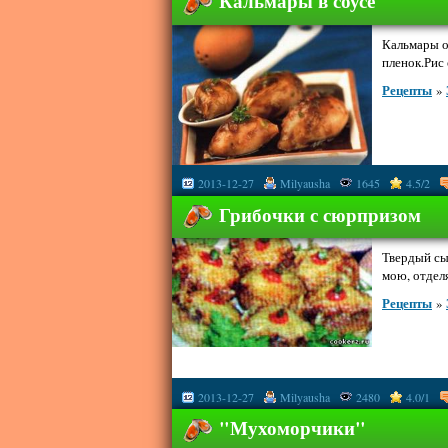
Кальмары в соусе
Кальмары о
пленок.Рис 
Рецепты
»
2013-12-27
Milyausha
1645
4.5/2
Грибочки с сюрпризом
Твердый сы
мою, отделя
Рецепты
»
2013-12-27
Milyausha
2480
4.0/1
"Мухоморчики"