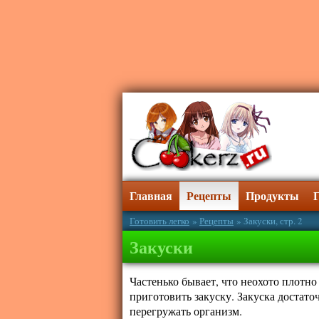
Главная
Рецепты
Продукты
Готовить легко
»
Рецепты
» Закуски, стр. 2
Закуски
Частенько бывает, что неохото плотно
приготовить закуску. Закуска достаточ
перегружать организм.