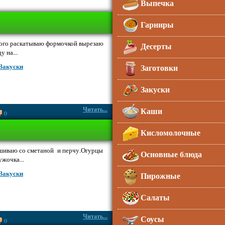
Выпечка
Гарниры
ого раскатываю формочкой вырезаю
Десерты
у на...
Закуски
Заготовки
Закуски
Читать...
Каши
0
Кисломолочные
шиваю со сметаной и перчу.Огурцы
Основные блюда
жочка...
Закуски
Пирожные
Салаты
Читать...
Соусы
0