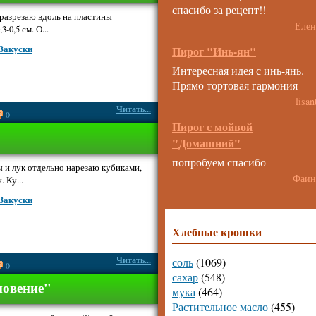
спасибо за рецепт!!
разрезаю вдоль на пластины
Елен
-0,5 см. О...
Закуски
Пирог "Инь-ян"
Интересная идея с инь-янь.
Прямо тортовая гармония
lisan
Читать...
0
Пирог с мойвой
"Домашний"
попробуем спасибо
ы и лук отдельно нарезаю кубиками,
Фаин
 Ку...
Закуски
Хлебные крошки
Читать...
соль
(1069)
0
сахар
(548)
новение"
мука
(464)
Растительное масло
(455)