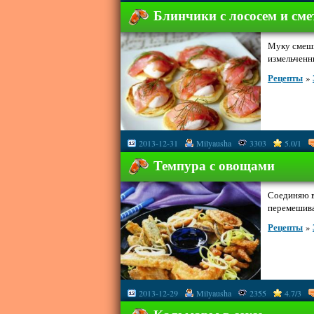
Блинчики с лососем и см
Муку смеши
измельченн
Рецепты
»
2013-12-31
Milyausha
3303
5.0/1
Темпура с овощами
Соединяю в
перемешива
Рецепты
»
2013-12-29
Milyausha
2355
4.7/3