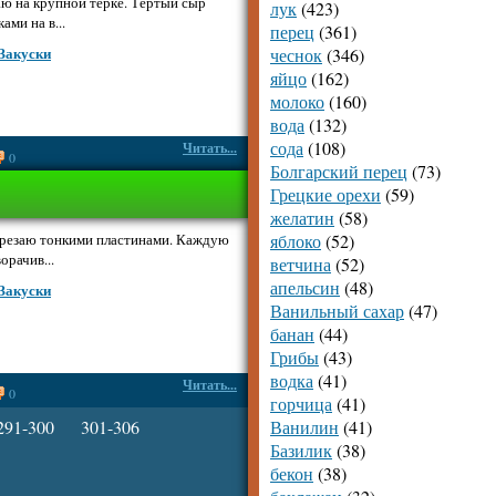
ю на крупной терке. Тертый сыр
лук
(423)
ами на в...
перец
(361)
чеснок
(346)
Закуски
яйцо
(162)
молоко
(160)
вода
(132)
сода
(108)
Читать...
0
Болгарский перец
(73)
Грецкие орехи
(59)
желатин
(58)
резаю тонкими пластинами. Каждую
яблоко
(52)
орачив...
ветчина
(52)
апельсин
(48)
Закуски
Ванильный сахар
(47)
банан
(44)
Грибы
(43)
водка
(41)
Читать...
0
горчица
(41)
291-300
301-306
Ванилин
(41)
Базилик
(38)
бекон
(38)