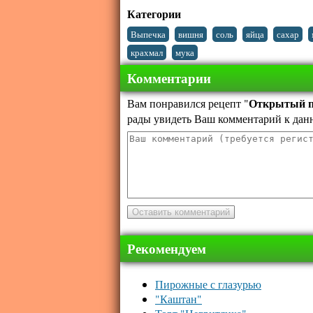
Категории
,
,
,
,
,
Выпечка
вишня
соль
яйца
сахар
,
крахмал
мука
Комментарии
Открытый п
Вам понравился рецепт "
рады увидеть Ваш комментарий к дан
Рекомендуем
Пирожные с глазурью
"Каштан"