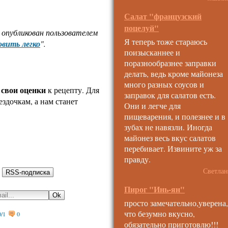
Салат "французский
поцелуй"
 опубликован пользователем
Я теперь тоже стараюсь
вить легко
".
поизысканнее и
поразнообразнее заправки
делать, ведь кроме майонеза
много разных соусов и
 свои оценки
к рецепту. Для
заправок для салатов есть.
ездочкам, а нам станет
Они и легче для
пищеварения, и полезнее и в
зубах не навязли. Иногда
майонез весь вкус салатов
перебивает. Извините уж за
правду.
:
Светлан
Пирог "Инь-ян"
просто замечательно,уверена,
что безумно вкусно,
0
/
1
0
обязательно приготовлю!!!