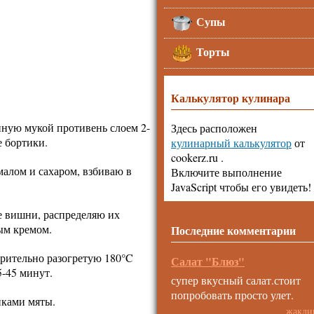
Супы
Торты
Калькулятор кулинара
нную мукой противень слоем 2-
Здесь расположен
е бортики.
кулинарный калькулятор
от
cookerz.ru .
малом и сахаром, взбиваю в
Включите выполнение
JavaScript чтобы его увидеть!
 вишни, распределяю их
ым кремом.
Последние комментарии
рительно разогретую 180°C
Салат "Блюз"
5-45 минут.
супер вкусный салат.стоит
попробовать просто улет.
иками мяты.
жакли