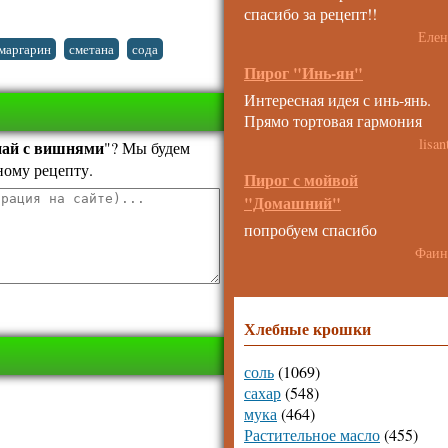
спасибо за рецепт!!
Елен
,
,
,
маргарин
сметана
сода
Пирог "Инь-ян"
Интересная идея с инь-янь.
Прямо тортовая гармония
lisan
ай с вишнями
"? Мы будем
ному рецепту.
Пирог с мойвой
"Домашний"
попробуем спасибо
Фаин
Хлебные крошки
соль
(1069)
сахар
(548)
мука
(464)
Растительное масло
(455)