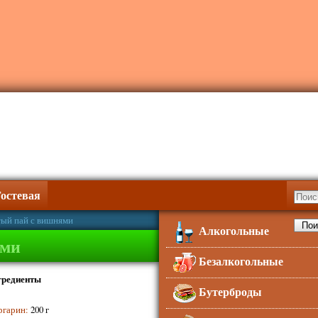
Гостевая
ый пай с вишнями
Алкогольные
ями
Безалкогольные
гредиенты
Бутерброды
ргарин
:
200 г