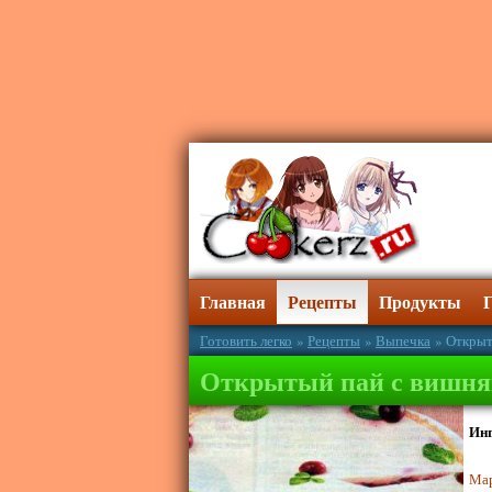
Главная
Рецепты
Продукты
Готовить легко
»
Рецепты
»
Выпечка
» Открыт
Открытый пай с вишн
Ин
Ма