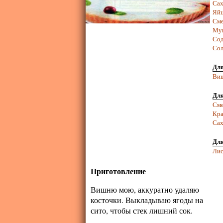
Сах
Яй
Сме
Му
Со
Сол
Для
Ви
Для
Сме
Кра
Сах
Для
Лис
Приготовление
Вишню мою, аккуратно удаляю
косточки. Выкладываю ягоды на
сито, чтобы стек лишний сок.