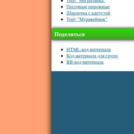
Торт "Негритянка"
Песочные пирожные
Шарлотка с капустой
Торт "Муравейник"
Поделиться
HTML-код материала
Код материала для групп
BB-код материала