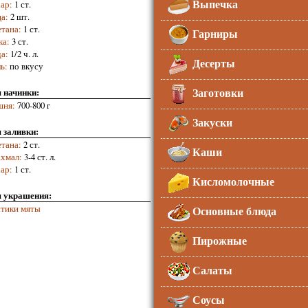
Выпечка
ар
:
1 ст.
ца
:
2 шт.
тана
:
1 ст.
Гарниры
ка
:
3 ст.
да
:
1/2 ч. л.
Десерты
ь
:
по вкусу
Заготовки
 начинки:
шня
:
700-800 г
Закуски
 заливки:
тана
:
2 ст.
Каши
хмал
:
3-4 ст. л.
ар
:
1 ст.
Кисломолочные
 украшения:
тики мяты
Основные блюда
Пирожные
Салаты
Соусы