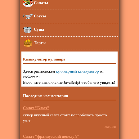
Салаты
Соусы
Супы
Торты
Калькулятор кулинара
Здесь расположен
кулинарный калькулятор
от
cookerz.ru .
Включите выполнение JavaScript чтобы его увидеть!
Последние комментарии
Салат "Блюз"
супер вкусный салат.стоит попробовать просто
улет.
жаклин
Салат "французский поцелуй"