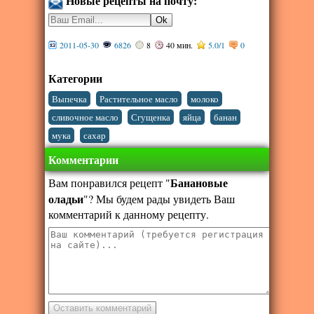
Новые рецепты на почту:
2011-05-30
6826
8
40 мин.
5.0
/
1
0
Категории
,
,
,
Выпечка
Растительное масло
молоко
,
,
,
,
сливочное масло
Сгущенка
яйца
банан
,
мука
сахар
Комментарии
Банановые
Вам понравился рецепт "
оладьи
"? Мы будем рады увидеть Ваш
комментарий к данному рецепту.