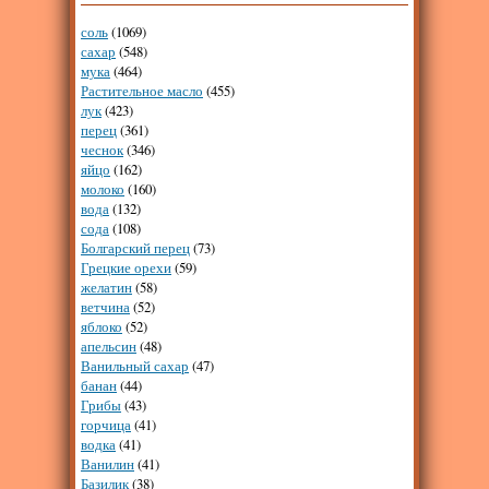
соль
(1069)
сахар
(548)
мука
(464)
Растительное масло
(455)
лук
(423)
перец
(361)
чеснок
(346)
яйцо
(162)
молоко
(160)
вода
(132)
сода
(108)
Болгарский перец
(73)
Грецкие орехи
(59)
желатин
(58)
ветчина
(52)
яблоко
(52)
апельсин
(48)
Ванильный сахар
(47)
банан
(44)
Грибы
(43)
горчица
(41)
водка
(41)
Ванилин
(41)
Базилик
(38)