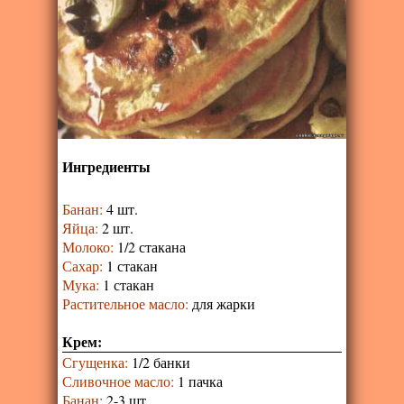
Ингредиенты
Банан
:
4 шт.
Яйца
:
2 шт.
Молоко
:
1/2 стакана
Сахар
:
1 стакан
Мука
:
1 стакан
Растительное масло
:
для жарки
Крем:
Сгущенка
:
1/2 банки
Сливочное масло
:
1 пачка
Банан
:
2-3 шт.