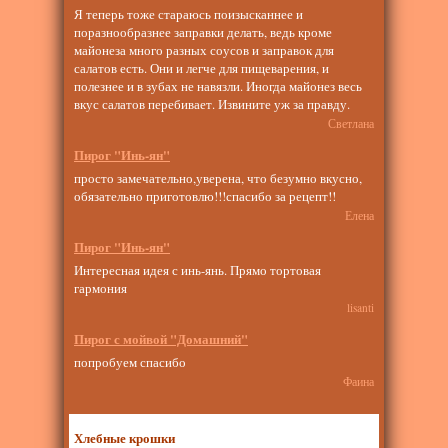
Я теперь тоже стараюсь поизысканнее и
поразнообразнее заправки делать, ведь кроме
майонеза много разных соусов и заправок для
салатов есть. Они и легче для пищеварения, и
полезнее и в зубах не навязли. Иногда майонез весь
вкус салатов перебивает. Извините уж за правду.
Светлана
Пирог "Инь-ян"
просто замечательно,уверена, что безумно вкусно,
обязательно приготовлю!!!спасибо за рецепт!!
Елена
Пирог "Инь-ян"
Интересная идея с инь-янь. Прямо тортовая
гармония
lisanti
Пирог с мойвой "Домашний"
попробуем спасибо
Фаина
Хлебные крошки