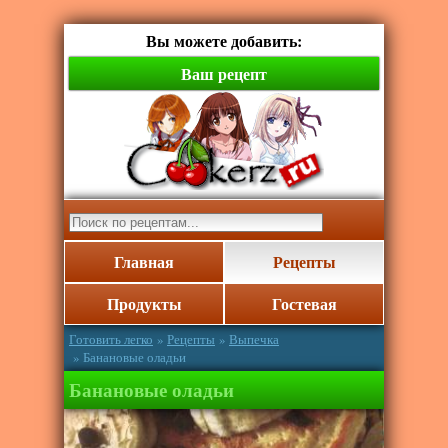
Вы можете добавить:
Ваш рецепт
Главная
Рецепты
Продукты
Гостевая
Готовить легко
»
Рецепты
»
Выпечка
» Банановые оладьи
Банановые оладьи