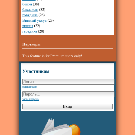
бекон
(38)
баклажан
(32)
говядина
(26)
Винный уксус
(23)
вишня
(22)
гвоздика
(20)
Партнеры
This feature is for Premium users only!
Участникам
регистрация
забыл пароль