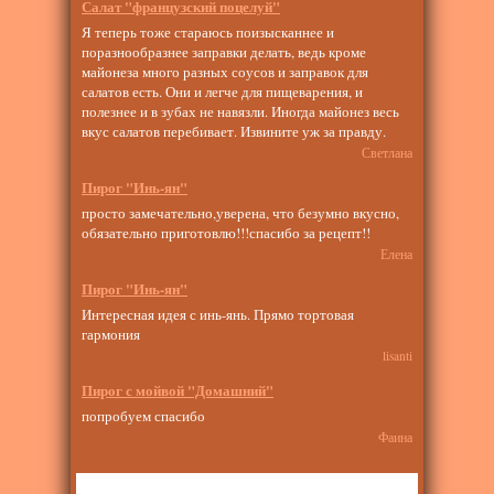
Салат "французский поцелуй"
Я теперь тоже стараюсь поизысканнее и
поразнообразнее заправки делать, ведь кроме
майонеза много разных соусов и заправок для
салатов есть. Они и легче для пищеварения, и
полезнее и в зубах не навязли. Иногда майонез весь
вкус салатов перебивает. Извините уж за правду.
Светлана
Пирог "Инь-ян"
просто замечательно,уверена, что безумно вкусно,
обязательно приготовлю!!!спасибо за рецепт!!
Елена
Пирог "Инь-ян"
Интересная идея с инь-янь. Прямо тортовая
гармония
lisanti
Пирог с мойвой "Домашний"
попробуем спасибо
Фаина