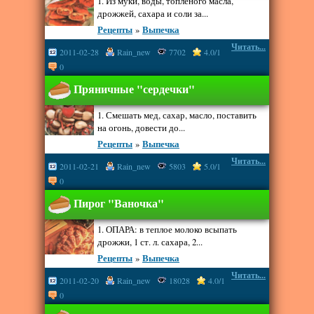
1. Из муки, воды, топленого масла,
дрожжей, сахара и соли за...
Рецепты
»
Выпечка
Читать...
2011-02-28
Rain_new
7702
4.0/1
0
Пряничные "сердечки"
1. Смешать мед, сахар, масло, поставить
на огонь, довести до...
Рецепты
»
Выпечка
Читать...
2011-02-21
Rain_new
5803
5.0/1
0
Пирог "Ваночка"
1. ОПАРА: в теплое молоко всыпать
дрожжи, 1 ст. л. сахара, 2...
Рецепты
»
Выпечка
Читать...
2011-02-20
Rain_new
18028
4.0/1
0