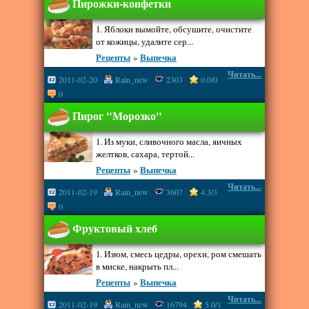
Пирожки-конфетки
1. Яблоки вымойте, обсушите, очистите
от кожицы, удалите сер...
Рецепты
»
Выпечка
Читать...
2011-02-20
Rain_new
2303
0.0/0
0
Пирог "Морозко"
1. Из муки, сливочного масла, яичных
желтков, сахара, тертой...
Рецепты
»
Выпечка
Читать...
2011-02-19
Rain_new
3607
4.3/3
0
Фруктовый хлеб
1. Изюм, смесь цедры, орехи, ром смешать
в миске, накрыть пл...
Рецепты
»
Выпечка
Читать...
2011-02-19
Rain_new
16794
5.0/1