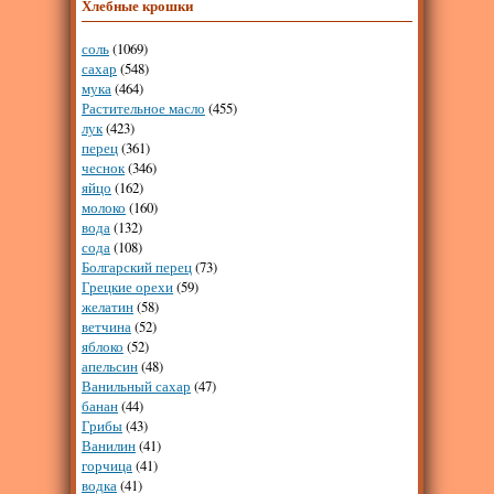
Хлебные крошки
соль
(1069)
сахар
(548)
мука
(464)
Растительное масло
(455)
лук
(423)
перец
(361)
чеснок
(346)
яйцо
(162)
молоко
(160)
вода
(132)
сода
(108)
Болгарский перец
(73)
Грецкие орехи
(59)
желатин
(58)
ветчина
(52)
яблоко
(52)
апельсин
(48)
Ванильный сахар
(47)
банан
(44)
Грибы
(43)
Ванилин
(41)
горчица
(41)
водка
(41)