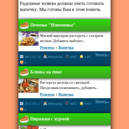
Радушные хозяева должны уметь готовить
выпечку. Мы готовы Вам в этом помочь.
Печенье "Изюминка"
Мягкий маргарин растереть с сахарым
песком. Добавить майонез...
Рецепты
»
Выпечка
Читать...
2011-03-25
Milyausha
6462
4.0/2
0
Блины на пиве
Растереть желтки со сметаной.
Продолжая помешивать, добавить...
Рецепты
»
Выпечка
Читать...
2011-03-11
Milyausha
4852
5.0/1
0
Пирожки с хурмой