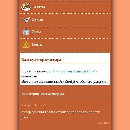
Салаты
Соусы
Супы
Торты
Калькулятор кулинара
Здесь расположен
кулинарный калькулятор
от
cookerz.ru .
Включите выполнение JavaScript чтобы его увидеть!
Последние комментарии
Салат "Блюз"
супер вкусный салат.стоит попробовать просто
улет.
жаклин