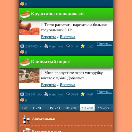
0
Круассаны по-парижски
1. Тесто раскатать, нарезать на большие
треугольники.2. На...
Рецепты
»
Выпечка
Читать...
2011-02-19
Rain_new
5550
3.5/2
0
Блинчатый пирог
1. Мясо пропустите через мясорубку
вместе с луком. Добавтьте...
Рецепты
»
Выпечка
Читать...
2011-01-30
Rain_new
3988
0.0/0
0
...
1-10
11-20
191-200
201-210
211-220
221-225
Алкогольные
Безалкогольные