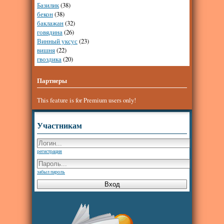
Базилик
(38)
бекон
(38)
баклажан
(32)
говядина
(26)
Винный уксус
(23)
вишня
(22)
гвоздика
(20)
Партнеры
This feature is for Premium users only!
Участникам
регистрация
забыл пароль