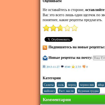
Оцениваем
оставляйте
Не оставайтесь в стороне,
Вас это всего лишь один щелчок по зв
понятнее, какие рецепты предлагать.
Подпишитесь на новые рецепты
Новые рецепты на почту:
2013-11-27
8540
2.7
/
3
0
Категории
,
,
,
,
Салаты
соль
перец
чернослив
яйца
,
,
майонез
Раст. масло
Куриная грудка
Комментарии