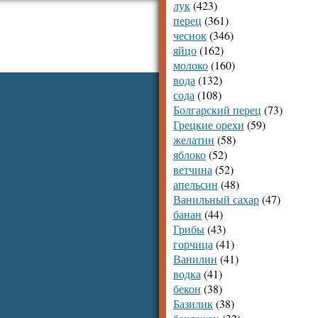
лук
(423)
перец
(361)
чеснок
(346)
яйцо
(162)
молоко
(160)
вода
(132)
сода
(108)
Болгарский перец
(73)
Грецкие орехи
(59)
желатин
(58)
яблоко
(52)
ветчина
(52)
апельсин
(48)
Ванильный сахар
(47)
банан
(44)
Грибы
(43)
горчица
(41)
Ванилин
(41)
водка
(41)
бекон
(38)
Базилик
(38)