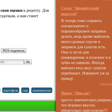
Салат "французский
 свои оценки
к рецепту. Для
поцелуй"
ездочкам, а нам станет
Я теперь тоже стараюсь
поизысканнее и
поразнообразнее заправки
делать, ведь кроме майонеза
много разных соусов и
заправок для салатов есть.
:
Они и легче для
пищеварения, и полезнее и в
зубах не навязли. Иногда
майонез весь вкус салатов
перебивает. Извините уж за
правду.
Светлан
,
,
,
,
картофель
сыр
шампиньоны
Пирог "Инь-ян"
просто замечательно,уверена,
что безумно вкусно,
обязательно приготовлю!!!