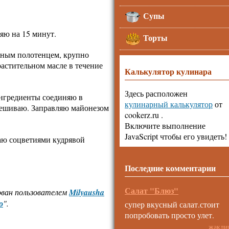
Супы
яю на 15 минут.
Торты
ым полотенцем, крупно
растительном масле в течение
Калькулятор кулинара
Здесь расположен
ингредиенты соединяю в
кулинарный калькулятор
от
ешиваю. Заправляю майонезом
cookerz.ru .
Включите выполнение
JavaScript чтобы его увидеть!
шаю соцветиями кудрявой
Последние комментарии
Салат "Блюз"
ован пользователем
Milyausha
о
".
супер вкусный салат.стоит
попробовать просто улет.
жакли