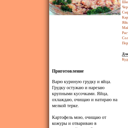
Ша
Чер
Сы
Кар
Яй
Ма
Рас
Сол
Пер
Для
Куд
Приготовление
Варю куриную грудку и яйца.
Грудку остужаю и нарезаю
крупными кусочками. Яйца,
охлаждаю, очищаю и натираю на
мелкой терке.
Картофель мою, очищаю от
кожуры и отвариваю в