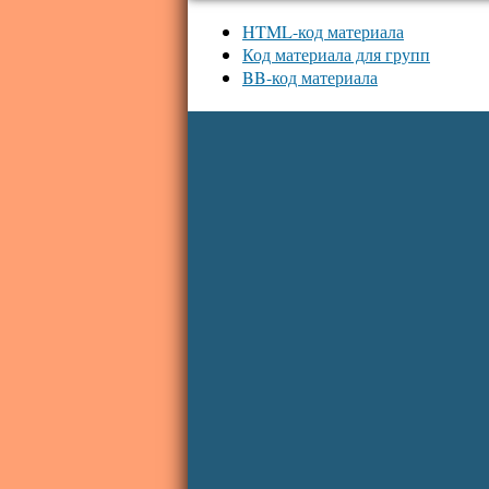
HTML-код материала
Код материала для групп
BB-код материала