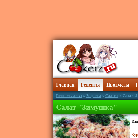
Главная
Рецепты
Продукты
Готовить легко
»
Рецепты
»
Салаты
» Салат "
Салат "Зимушка"
Ин
Кур