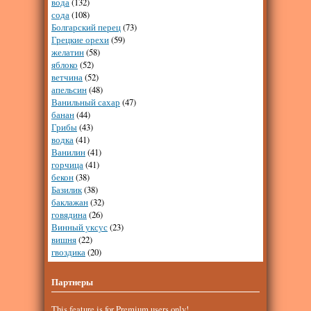
вода
(132)
сода
(108)
Болгарский перец
(73)
Грецкие орехи
(59)
желатин
(58)
яблоко
(52)
ветчина
(52)
апельсин
(48)
Ванильный сахар
(47)
банан
(44)
Грибы
(43)
водка
(41)
Ванилин
(41)
горчица
(41)
бекон
(38)
Базилик
(38)
баклажан
(32)
говядина
(26)
Винный уксус
(23)
вишня
(22)
гвоздика
(20)
Партнеры
This feature is for Premium users only!