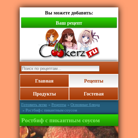
Вы можете добавить:
Ваш рецепт
Главная
Рецепты
Продукты
Гостевая
Готовить легко
»
Рецепты
»
Основные блюда
» Ростбиф с пикантным соусом
Ростбиф с пикантным соусом