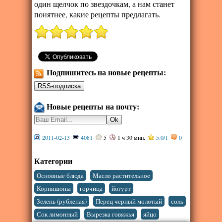
один щелчок по звездочкам, а нам станет
понятнее, какие рецепты предлагать.
Подпишитесь на новые рецепты:
Новые рецепты на почту:
2011-02-13
4081
5
1 ч 30 мин.
5.0
/
1
0
Категории
,
,
Основные блюда
Масло растительное
,
,
,
Корнишоны
горчица
йогурт
,
,
,
Зелень (рубленая)
Перец черный молотый
соль
,
,
Сок лимонный
Вырезка говяжья
яйцо