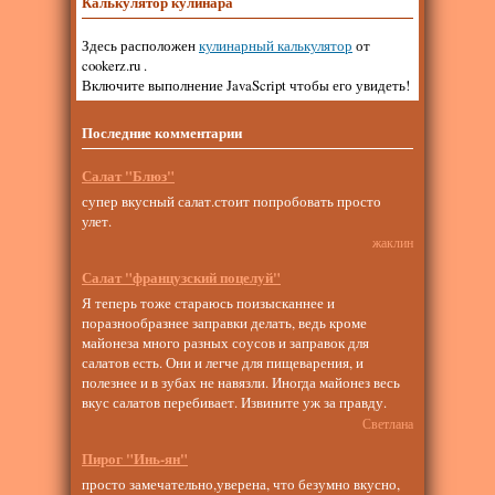
Калькулятор кулинара
Здесь расположен
кулинарный калькулятор
от
cookerz.ru .
Включите выполнение JavaScript чтобы его увидеть!
Последние комментарии
Салат "Блюз"
супер вкусный салат.стоит попробовать просто
улет.
жаклин
Салат "французский поцелуй"
Я теперь тоже стараюсь поизысканнее и
поразнообразнее заправки делать, ведь кроме
майонеза много разных соусов и заправок для
салатов есть. Они и легче для пищеварения, и
полезнее и в зубах не навязли. Иногда майонез весь
вкус салатов перебивает. Извините уж за правду.
Светлана
Пирог "Инь-ян"
просто замечательно,уверена, что безумно вкусно,