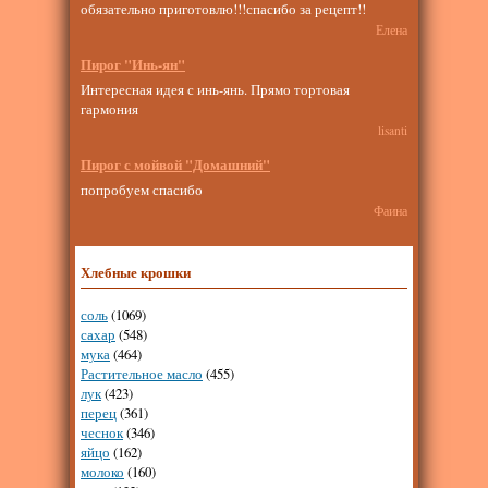
обязательно приготовлю!!!спасибо за рецепт!!
Елена
Пирог "Инь-ян"
Интересная идея с инь-янь. Прямо тортовая
гармония
lisanti
Пирог с мойвой "Домашний"
попробуем спасибо
Фаина
Хлебные крошки
соль
(1069)
сахар
(548)
мука
(464)
Растительное масло
(455)
лук
(423)
перец
(361)
чеснок
(346)
яйцо
(162)
молоко
(160)