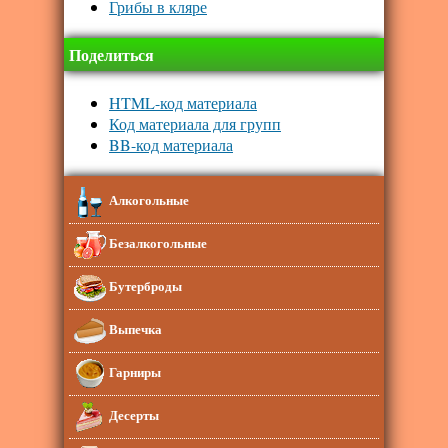
Грибы в кляре
Поделиться
HTML-код материала
Код материала для групп
BB-код материала
Алкогольные
Безалкогольные
Бутерброды
Выпечка
Гарниры
Десерты