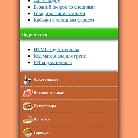
Салат Кодру
Бараний окорок со специями
Говядина с апельсинами
Кабачки с овощным фаршем
Поделиться
HTML-код материала
Код материала для групп
BB-код материала
Алкогольные
Безалкогольные
Бутерброды
Выпечка
Гарниры