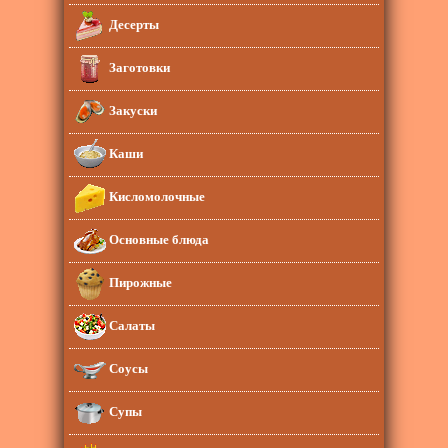
Десерты
Заготовки
Закуски
Каши
Кисломолочные
Основные блюда
Пирожные
Салаты
Соусы
Супы