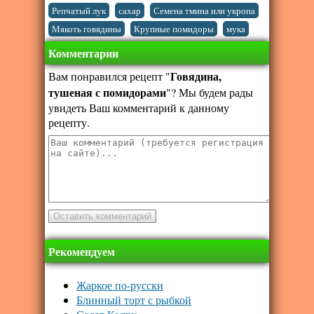
,
,
,
Репчатый лук
сахар
Семена тмина или укропа
,
,
Мякоть говядины
Крупные помидоры
мука
Комментарии
Говядина,
Вам понравился рецепт "
тушеная с помидорами
"? Мы будем рады
увидеть Ваш комментарий к данному
рецепту.
Рекомендуем
Жаркое по-русски
Блинный торт с рыбкой