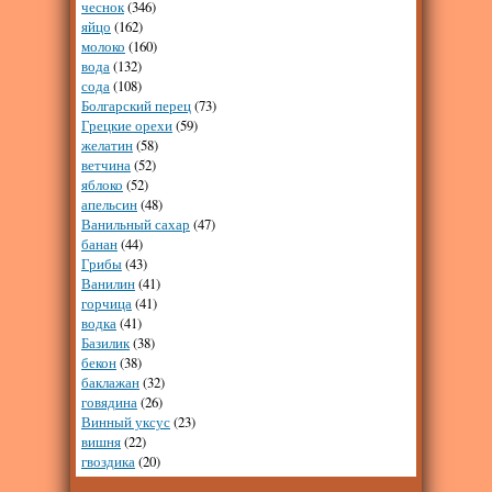
чеснок
(346)
яйцо
(162)
молоко
(160)
вода
(132)
сода
(108)
Болгарский перец
(73)
Грецкие орехи
(59)
желатин
(58)
ветчина
(52)
яблоко
(52)
апельсин
(48)
Ванильный сахар
(47)
банан
(44)
Грибы
(43)
Ванилин
(41)
горчица
(41)
водка
(41)
Базилик
(38)
бекон
(38)
баклажан
(32)
говядина
(26)
Винный уксус
(23)
вишня
(22)
гвоздика
(20)