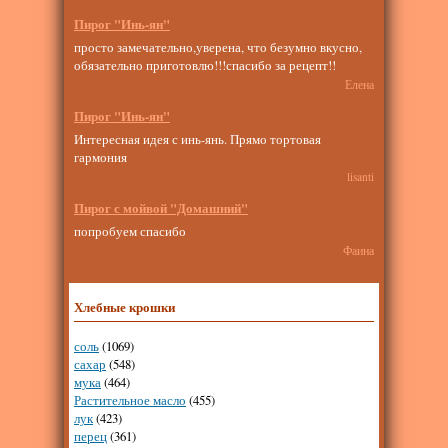
Пирог "Инь-ян"
просто замечательно,уверена, что безумно вкусно,
обязательно приготовлю!!!спасибо за рецепт!!
Елена
Пирог "Инь-ян"
Интересная идея с инь-янь. Прямо тортовая
гармония
lisanti
Пирог с мойвой "Домашний"
попробуем спасибо
Фаина
Хлебные крошки
соль
(1069)
сахар
(548)
мука
(464)
Растительное масло
(455)
лук
(423)
перец
(361)