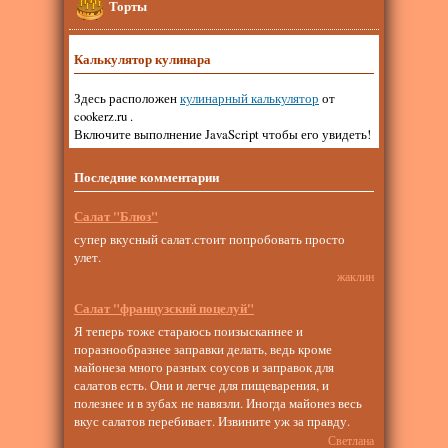
Торты
Калькулятор кулинара
Здесь расположен
кулинарный калькулятор
от
cookerz.ru .
Включите выполнение JavaScript чтобы его увидеть!
Последние комментарии
Салат "Блюз"
супер вкусный салат.стоит попробовать просто
улет.
жаклин
Салат "французский поцелуй"
Я теперь тоже стараюсь поизысканнее и
поразнообразнее заправки делать, ведь кроме
майонеза много разных соусов и заправок для
салатов есть. Они и легче для пищеварения, и
полезнее и в зубах не навязли. Иногда майонез весь
вкус салатов перебивает. Извините уж за правду.
Светлана