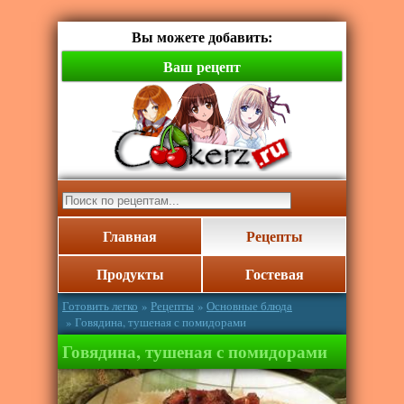
Вы можете добавить:
Ваш рецепт
Главная
Рецепты
Продукты
Гостевая
Готовить легко
»
Рецепты
»
Основные блюда
» Говядина, тушеная с помидорами
Говядина, тушеная с помидорами