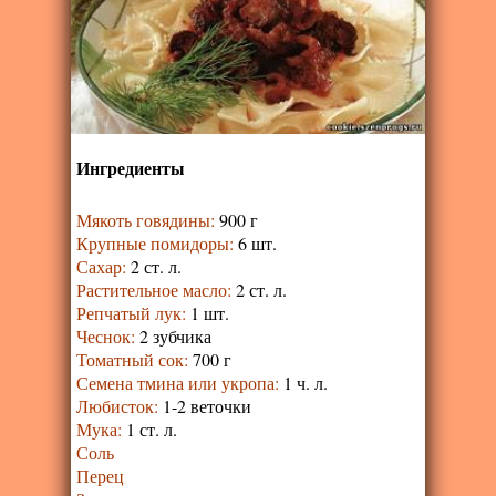
Ингредиенты
Мякоть говядины
:
900 г
Крупные помидоры
:
6 шт.
Сахар
:
2 ст. л.
Растительное масло
:
2 ст. л.
Репчатый лук
:
1 шт.
Чеснок
:
2 зубчика
Томатный сок
:
700 г
Семена тмина или укропа
:
1 ч. л.
Любисток
:
1-2 веточки
Мука
:
1 ст. л.
Соль
Перец