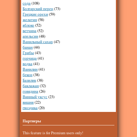
сода
(108)
Болгарский перец
(73)
Грецкие орехи
(59)
желатин
(58)
яблоко
(52)
ветчина
(52)
апельсин
(48)
Ванильный сахар
(47)
банан
(44)
Грибы
(43)
горчица
(41)
водка
(41)
Ванилин
(41)
бекон
(38)
Базилик
(38)
баклажан
(32)
говядина
(26)
Винный уксус
(23)
вишня
(22)
гвоздика
(20)
Партнеры
This feature is for Premium users only!