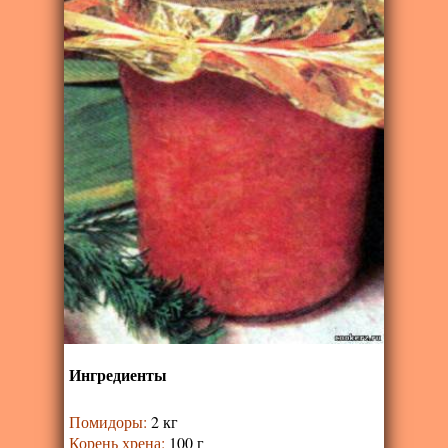
Ингредиенты
Помидоры
:
2 кг
Корень хрена
:
100 г