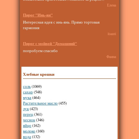
Елена
Пирог "Инь-ян"
Интересная идея с инь-янь. Прямо тортовая
гармония
lisanti
Пирог с мойвой "Домашний"
попробуем спасибо
Фаина
Хлебные крошки
соль
(1069)
сахар
(548)
мука
(464)
Растительное масло
(455)
лук
(423)
перец
(361)
чеснок
(346)
яйцо
(162)
молоко
(160)
вода
(132)