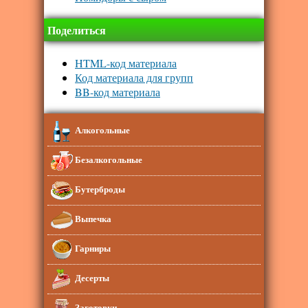
Поделиться
HTML-код материала
Код материала для групп
BB-код материала
Алкогольные
Безалкогольные
Бутерброды
Выпечка
Гарниры
Десерты
Заготовки