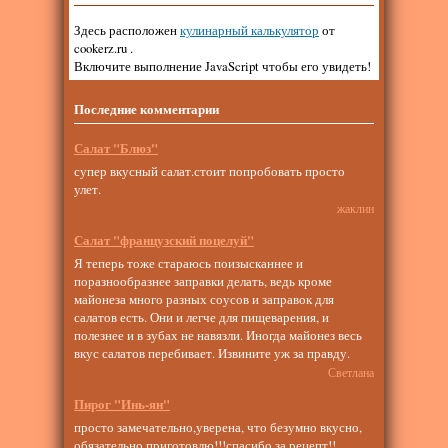
Здесь расположен
кулинарный калькулятор
от
cookerz.ru .
Включите выполнение JavaScript чтобы его увидеть!
Последние комментарии
Салат "Блюз"
супер вкусный салат.стоит попробовать просто
улет.
жаклин
Салат "французский поцелуй"
Я теперь тоже стараюсь поизысканнее и
поразнообразнее заправки делать, ведь кроме
майонеза много разных соусов и заправок для
салатов есть. Они и легче для пищеварения, и
полезнее и в зубах не навязли. Иногда майонез весь
вкус салатов перебивает. Извините уж за правду.
Светлана
Пирог "Инь-ян"
просто замечательно,уверена, что безумно вкусно,
обязательно приготовлю!!!спасибо за рецепт!!