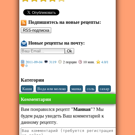
Подпишитесь на новые рецепты:
Новые рецепты на почту:
2011-09-04
3119
2 порции
10 мин.
4.0
/
1
0
Категории
,
,
,
,
Каши
Вода или молоко
манка
соль
сахар
Комментарии
Манная
Вам понравился рецепт "
"? Мы
будем рады увидеть Ваш комментарий к
данному рецепту.