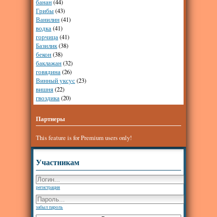
банан
(44)
Грибы
(43)
Ванилин
(41)
водка
(41)
горчица
(41)
Базилик
(38)
бекон
(38)
баклажан
(32)
говядина
(26)
Винный уксус
(23)
вишня
(22)
гвоздика
(20)
Партнеры
This feature is for Premium users only!
Участникам
регистрация
забыл пароль