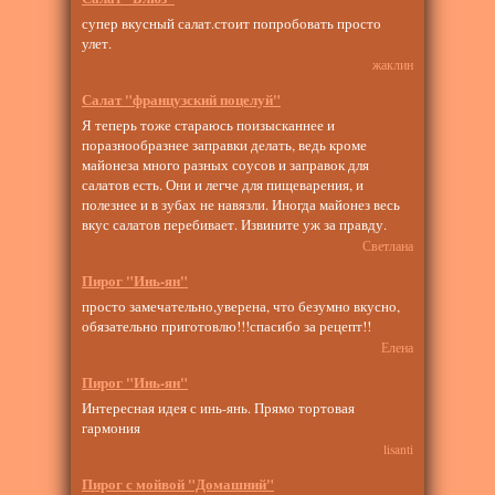
супер вкусный салат.стоит попробовать просто
улет.
жаклин
Салат "французский поцелуй"
Я теперь тоже стараюсь поизысканнее и
поразнообразнее заправки делать, ведь кроме
майонеза много разных соусов и заправок для
салатов есть. Они и легче для пищеварения, и
полезнее и в зубах не навязли. Иногда майонез весь
вкус салатов перебивает. Извините уж за правду.
Светлана
Пирог "Инь-ян"
просто замечательно,уверена, что безумно вкусно,
обязательно приготовлю!!!спасибо за рецепт!!
Елена
Пирог "Инь-ян"
Интересная идея с инь-янь. Прямо тортовая
гармония
lisanti
Пирог с мойвой "Домашний"