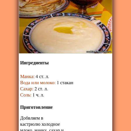
Ингредиенты
Манка
:
4 ст. л.
Вода или молоко
:
1 стакан
Сахар
:
2 ст. л.
Соль
:
1 ч. л.
Приготовление
Добвляем в
кастрюлю холодное
млоко, манку, сахар и