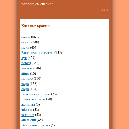
попробуем спасибо
Фаина
Хлебные крошки
соль
(1069)
сахар
(548)
мука
(464)
Растительное масло
(455)
лук
(423)
перец
(361)
чеснок
(346)
яйцо
(162)
молоко
(160)
вода
(132)
сода
(108)
Болгарский перец
(73)
Грецкие орехи
(59)
желатин
(58)
яблоко
(52)
ветчина
(52)
апельсин
(48)
Ванильный сахар
(47)