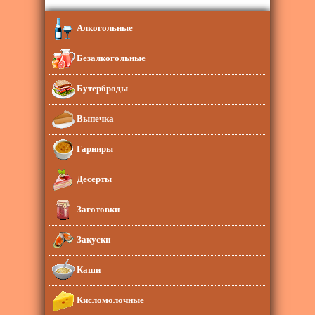
Алкогольные
Безалкогольные
Бутерброды
Выпечка
Гарниры
Десерты
Заготовки
Закуски
Каши
Кисломолочные