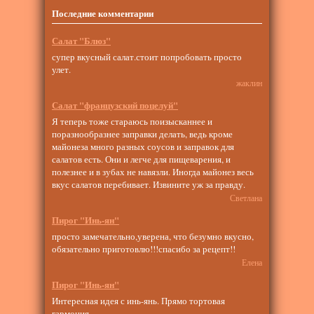
Последние комментарии
Салат "Блюз"
супер вкусный салат.стоит попробовать просто
улет.
жаклин
Салат "французский поцелуй"
Я теперь тоже стараюсь поизысканнее и
поразнообразнее заправки делать, ведь кроме
майонеза много разных соусов и заправок для
салатов есть. Они и легче для пищеварения, и
полезнее и в зубах не навязли. Иногда майонез весь
вкус салатов перебивает. Извините уж за правду.
Светлана
Пирог "Инь-ян"
просто замечательно,уверена, что безумно вкусно,
обязательно приготовлю!!!спасибо за рецепт!!
Елена
Пирог "Инь-ян"
Интересная идея с инь-янь. Прямо тортовая
гармония