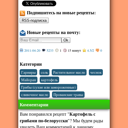
Подпишитесь на новые рецепты:
Новые рецепты на почту:
2011-04-20
5233
1
15 минут
4.5
/
2
0
Категории
,
,
,
,
Гарниры
соль
Растительное масло
чеснок
,
,
Майоран
картофель
,
Грибы (сухие или замороженные)
,
сливочное масло
Прованские травы
Комментарии
Картофель с
Вам понравился рецепт "
грибами по-белорусски
"? Мы будем рады
увидеть Ваш комментарий к данному