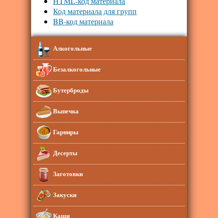
HTML-код материала
Код материала для групп
BB-код материала
Алкогольные
Безалкогольные
Бутерброды
Выпечка
Гарниры
Десерты
Заготовки
Закуски
Каши