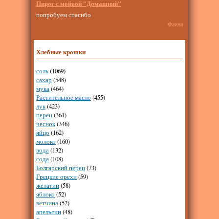
Пирог с мойвой "Домашний"
попробуем спасибо
Фаина
Хлебные крошки
соль
(1069)
сахар
(548)
мука
(464)
Растительное масло
(455)
лук
(423)
перец
(361)
чеснок
(346)
яйцо
(162)
молоко
(160)
вода
(132)
сода
(108)
Болгарский перец
(73)
Грецкие орехи
(59)
желатин
(58)
яблоко
(52)
ветчина
(52)
апельсин
(48)