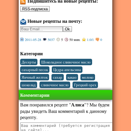
Подпишитесь на новые рецепты:
Новые рецепты на почту:
2011-05-28
5037
5
50 мин.
1.0
/
1
0
Категории
,
,
Десерты
Шоколадное сливочное масло
,
,
сахарный песок
Цедра апельсина
,
,
,
,
Яичный желток
сахар
какао
молоко
,
,
шоколад
сливочное масло
Грецкий орех
Комментарии
Алиса
Вам понравился рецепт "
"? Мы будем
рады увидеть Ваш комментарий к данному
рецепту.