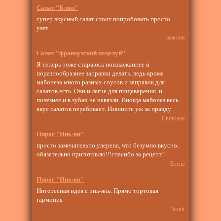
Салат "Блюз"
супер вкусный салат.стоит попробовать просто
улет.
жаклин
Салат "французский поцелуй"
Я теперь тоже стараюсь поизысканнее и
поразнообразнее заправки делать, ведь кроме
майонеза много разных соусов и заправок для
салатов есть. Они и легче для пищеварения, и
полезнее и в зубах не навязли. Иногда майонез весь
вкус салатов перебивает. Извините уж за правду.
Светлана
Пирог "Инь-ян"
просто замечательно,уверена, что безумно вкусно,
обязательно приготовлю!!!спасибо за рецепт!!
Елена
Пирог "Инь-ян"
Интересная идея с инь-янь. Прямо тортовая
гармония
lisanti