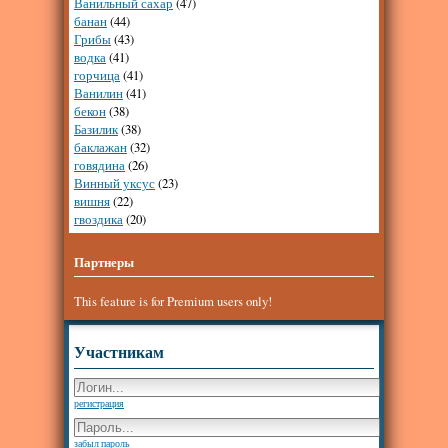
Ванильный сахар
(47)
банан
(44)
Грибы
(43)
водка
(41)
горчица
(41)
Ванилин
(41)
бекон
(38)
Базилик
(38)
баклажан
(32)
говядина
(26)
Винный уксус
(23)
вишня
(22)
гвоздика
(20)
Партнеры
This feature is for Premium users only!
Участникам
регистрация
забыл пароль