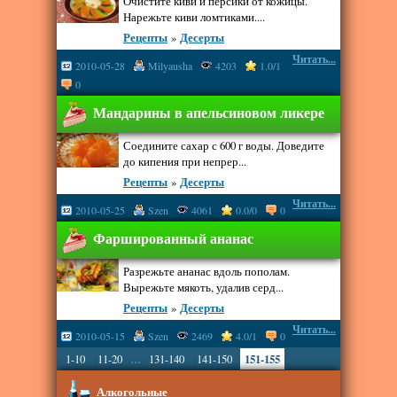
Очистите киви и персики от кожицы.
Нарежьте киви ломтиками....
Рецепты
»
Десерты
Читать...
2010-05-28
Milyausha
4203
1.0/1
0
Мандарины в апельсиновом ликере
Соедините сахар с 600 г воды. Доведите
до кипения при непрер...
Рецепты
»
Десерты
Читать...
2010-05-25
Szen
4061
0.0/0
0
Фаршированный ананас
Разрежьте ананас вдоль пополам.
Вырежьте мякоть, удалив серд...
Рецепты
»
Десерты
Читать...
2010-05-15
Szen
2469
4.0/1
0
...
1-10
11-20
131-140
141-150
151-155
Алкогольные