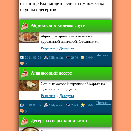
странице Вы найдете рецепты множества
вкусных десертов.
Абрикосы в винном соусе
Абрикосы промойте и наколите
деревянной шпилькой. Соедините...
Рецепты
»
Десерты
Читать...
2011-01-24
Milyausha
2896
0.0/0
0
Ананасовый десерт
2 ст. л. кокосовой стружки обжарьте на
сухой сковороде до зо...
Рецепты
»
Десерты
Читать...
2010-05-28
Milyausha
2073
0.0/0
0
Десерт из персиков и киви