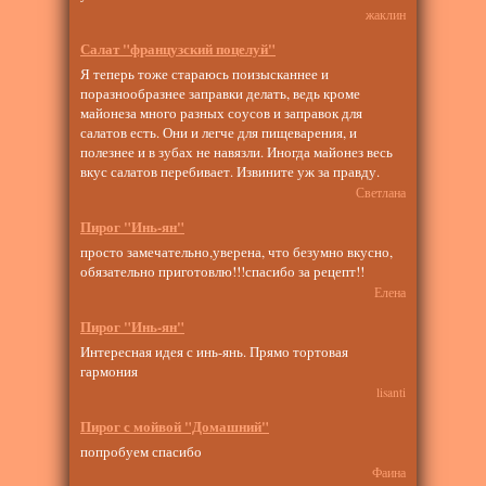
жаклин
Салат "французский поцелуй"
Я теперь тоже стараюсь поизысканнее и
поразнообразнее заправки делать, ведь кроме
майонеза много разных соусов и заправок для
салатов есть. Они и легче для пищеварения, и
полезнее и в зубах не навязли. Иногда майонез весь
вкус салатов перебивает. Извините уж за правду.
Светлана
Пирог "Инь-ян"
просто замечательно,уверена, что безумно вкусно,
обязательно приготовлю!!!спасибо за рецепт!!
Елена
Пирог "Инь-ян"
Интересная идея с инь-янь. Прямо тортовая
гармония
lisanti
Пирог с мойвой "Домашний"
попробуем спасибо
Фаина