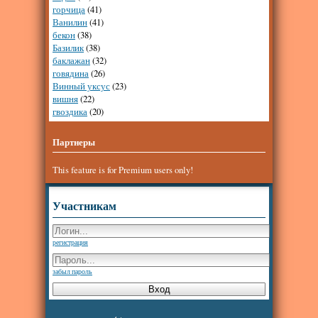
горчица
(41)
Ванилин
(41)
бекон
(38)
Базилик
(38)
баклажан
(32)
говядина
(26)
Винный уксус
(23)
вишня
(22)
гвоздика
(20)
Партнеры
This feature is for Premium users only!
Участникам
регистрация
забыл пароль