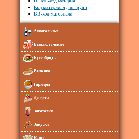
HTML-код материала
Код материала для групп
BB-код материала
Алкогольные
Безалкогольные
Бутерброды
Выпечка
Гарниры
Десерты
Заготовки
Закуски
Каши