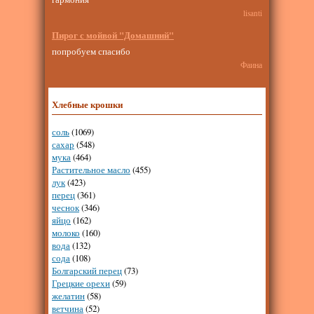
lisanti
Пирог с мойвой "Домашний"
попробуем спасибо
Фаина
Хлебные крошки
соль
(1069)
сахар
(548)
мука
(464)
Растительное масло
(455)
лук
(423)
перец
(361)
чеснок
(346)
яйцо
(162)
молоко
(160)
вода
(132)
сода
(108)
Болгарский перец
(73)
Грецкие орехи
(59)
желатин
(58)
ветчина
(52)