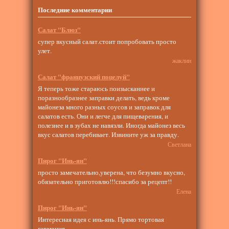
Последние комментарии
Салат "Блюз"
супер вкусный салат.стоит попробовать просто
улет.
жаклин
Салат "французский поцелуй"
Я теперь тоже стараюсь поизысканнее и
поразнообразнее заправки делать, ведь кроме
майонеза много разных соусов и заправок для
салатов есть. Они и легче для пищеварения, и
полезнее и в зубах не навязли. Иногда майонез весь
вкус салатов перебивает. Извините уж за правду.
Светлана
Пирог "Инь-ян"
просто замечательно,уверена, что безумно вкусно,
обязательно приготовлю!!!спасибо за рецепт!!
Елена
Пирог "Инь-ян"
Интересная идея с инь-янь. Прямо тортовая
гармония