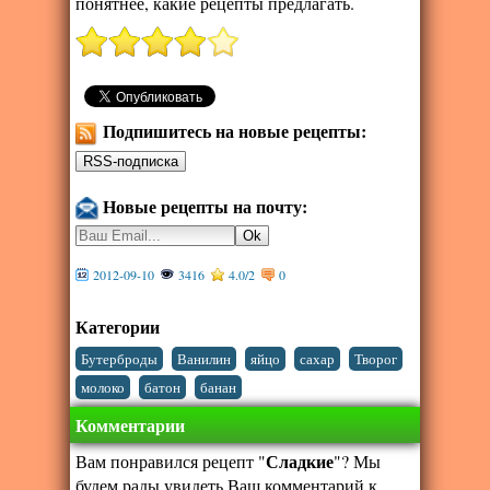
понятнее, какие рецепты предлагать.
Подпишитесь на новые рецепты:
Новые рецепты на почту:
2012-09-10
3416
4.0
/
2
0
Категории
,
,
,
,
,
Бутерброды
Ванилин
яйцо
сахар
Творог
,
,
молоко
батон
банан
Комментарии
Сладкие
Вам понравился рецепт "
"? Мы
будем рады увидеть Ваш комментарий к