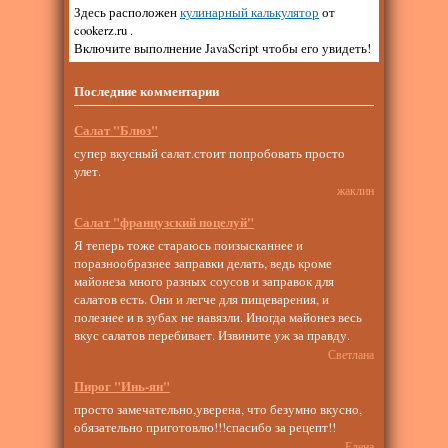
Здесь расположен
кулинарный калькулятор
от
cookerz.ru .
Включите выполнение JavaScript чтобы его увидеть!
Последние комментарии
Салат "Блюз"
супер вкусный салат.стоит попробовать просто
улет.
жаклин
Салат "французский поцелуй"
Я теперь тоже стараюсь поизысканнее и
поразнообразнее заправки делать, ведь кроме
майонеза много разных соусов и заправок для
салатов есть. Они и легче для пищеварения, и
полезнее и в зубах не навязли. Иногда майонез весь
вкус салатов перебивает. Извините уж за правду.
Светлана
Пирог "Инь-ян"
просто замечательно,уверена, что безумно вкусно,
обязательно приготовлю!!!спасибо за рецепт!!
Елена