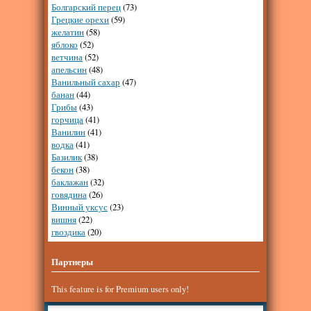
Болгарский перец
(73)
Грецкие орехи
(59)
желатин
(58)
яблоко
(52)
ветчина
(52)
апельсин
(48)
Ванильный сахар
(47)
банан
(44)
Грибы
(43)
горчица
(41)
Ванилин
(41)
водка
(41)
Базилик
(38)
бекон
(38)
баклажан
(32)
говядина
(26)
Винный уксус
(23)
вишня
(22)
гвоздика
(20)
Партнеры
This feature is for Premium users only!