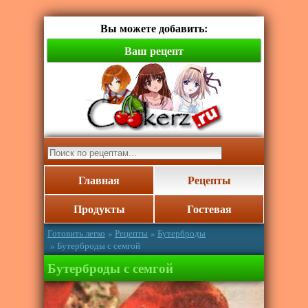
Вы можете добавить:
Ваш рецепт
Главная
Рецепты
Продукты
Гостевая
Готовить легко
»
Рецепты
»
Бутерброды
» Бутерброды с семгой
Бутерброды с семгой