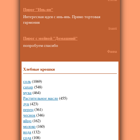
Пирог "Инь-ян"
Интересная идея с инь-янь. Прямо тортовая
гармония
lisanti
Пирог с мойвой "Домашний"
попробуем спасибо
Фаина
Хлебные крошки
соль
(1069)
сахар
(548)
мука
(464)
Растительное масло
(455)
лук
(423)
перец
(361)
чеснок
(346)
яйцо
(162)
молоко
(160)
вода
(132)
сода
(108)