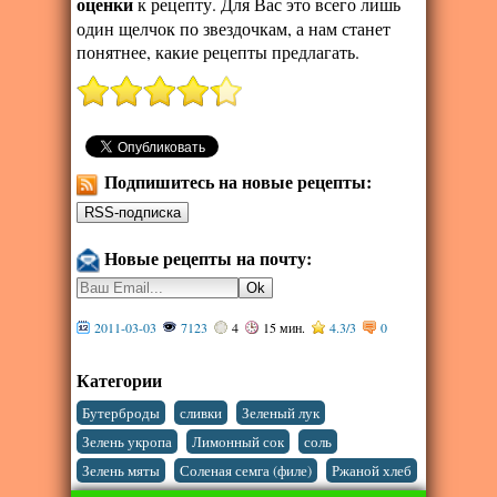
оценки
к рецепту. Для Вас это всего лишь
один щелчок по звездочкам, а нам станет
понятнее, какие рецепты предлагать.
Подпишитесь на новые рецепты:
Новые рецепты на почту:
2011-03-03
7123
4
15 мин.
4.3
/
3
0
Категории
,
,
,
Бутерброды
сливки
Зеленый лук
,
,
,
Зелень укропа
Лимонный сок
соль
,
,
Зелень мяты
Соленая семга (филе)
Ржаной хлеб