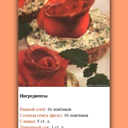
Ингредиенты
Ржаной хлеб
:
16 ломтиков
Соленая семга (филе)
:
16 ломтиков
Сливки
:
5 ст. л.
Лимонный сок
:
1 ст. л.