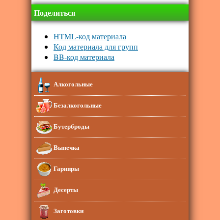
Поделиться
HTML-код материала
Код материала для групп
BB-код материала
Алкогольные
Безалкогольные
Бутерброды
Выпечка
Гарниры
Десерты
Заготовки