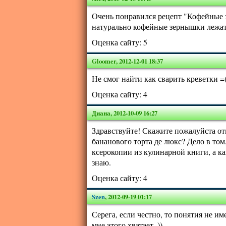
Очень понравился рецепт "Кофейные 
натурально кофейные зернышки лежат
Оценка сайту:
5
Gloomer
,
2012-12-01 18:37
Не смог найти как сварить креветки =
Оценка сайту:
4
Диана
,
2012-10-09 16:27
Здравствуйте! Скажите пожалуйста от
бананового торта де люкс? Дело в том,
ксерокопии из кулинарной книги, а ка
знаю.
Оценка сайту:
4
Szen
,
2012-09-19 01:17
Серега, если честно, то понятия не и
мне этого хватает. ))