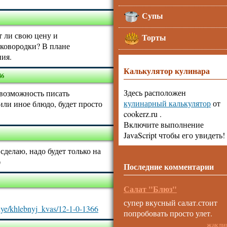
Супы
 ли свою цену и
Торты
сковородки? В плане
ния.
Калькулятор кулинара
46
Здесь расположен
 возможность писать
кулинарный калькулятор
от
или иное блюдо, будет просто
cookerz.ru .
Включите выполнение
JavaScript чтобы его увидеть!
сделаю, надо будет только на
)
Последние комментарии
Салат "Блюз"
супер вкусный салат.стоит
lnye/khlebnyj_kvas/12-1-0-1366
попробовать просто улет.
жакли