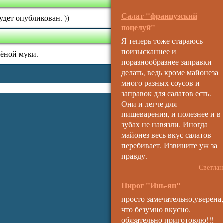
Салат "французский
дет опубликован. ))
поцелуй"
Я теперь тоже стараюсь
поизысканнее и
шёной муки.
поразнообразнее заправки
делать, ведь кроме майонеза
много разных соусов и
заправок для салатов есть.
Они и легче для
пищеварения, и полезнее и в
зубах не навязли. Иногда
майонез весь вкус салатов
перебивает. Извините уж за
правду.
Светлан
Пирог "Инь-ян"
просто замечательно,уверена,
что безумно вкусно,
обязательно приготовлю!!!