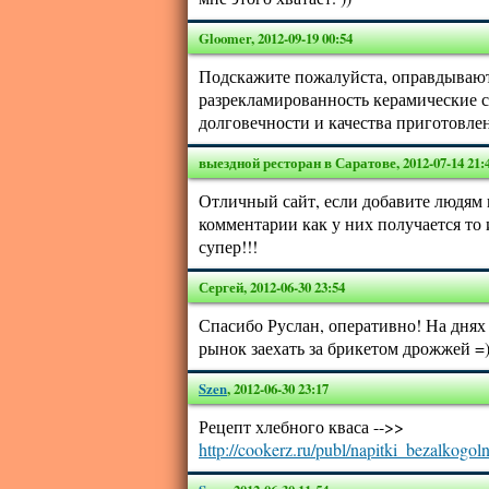
Gloomer
,
2012-09-19 00:54
Подскажите пожалуйста, оправдывают
разрекламированность керамические 
долговечности и качества приготовле
выездной ресторан в Саратове
,
2012-07-14 21:
Отличный сайт, если добавите людям
комментарии как у них получается то 
супер!!!
Сергей
,
2012-06-30 23:54
Спасибо Руслан, оперативно! На днях 
рынок заехать за брикетом дрожжей =
Szen
,
2012-06-30 23:17
Рецепт хлебного кваса -->>
http://cookerz.ru/publ/napitki_bezalkogo