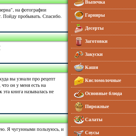
Выпечка
зерна", на фотографии
Гарниры
. Пойду пробывать. Спасибо.
Десерты
Заготовки
(
Закуски
Каши
куда вы узнали про рецепт
Кисломолочные
 что он у меня есть на
к эта книга называлась не
Основные блюда
Пирожные
Салаты
мею. Я чугунными пользуюсь, и
Соусы