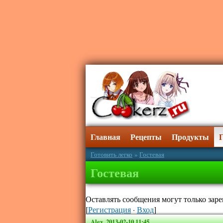
Главная
Рецепты
Продукты
Готовить легко
»
Гостевая
Гостевая
Оставлять сообщения могут только зар
[
Регистрация
·
Вход
]
Alex
,
2013-02-10 11:45