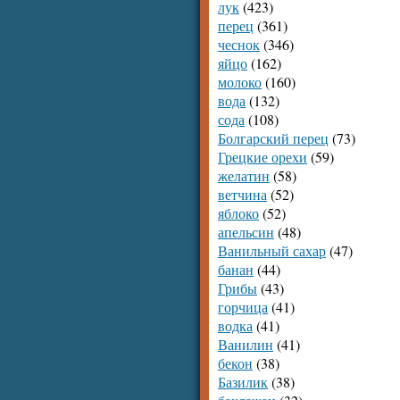
лук
(423)
перец
(361)
чеснок
(346)
яйцо
(162)
молоко
(160)
вода
(132)
сода
(108)
Болгарский перец
(73)
Грецкие орехи
(59)
желатин
(58)
ветчина
(52)
яблоко
(52)
апельсин
(48)
Ванильный сахар
(47)
банан
(44)
Грибы
(43)
горчица
(41)
водка
(41)
Ванилин
(41)
бекон
(38)
Базилик
(38)