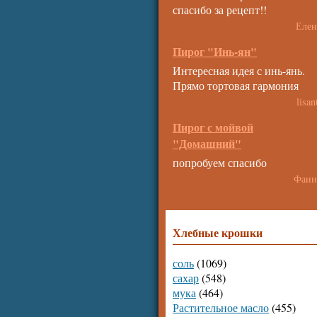
спасибо за рецепт!!
Елен
Пирог "Инь-ян"
Интересная идея с инь-янь.
Прямо тортовая гармония
lisan
Пирог с мойвой
"Домашний"
попробуем спасибо
Фаин
Хлебные крошки
соль
(1069)
сахар
(548)
мука
(464)
Растительное масло
(455)